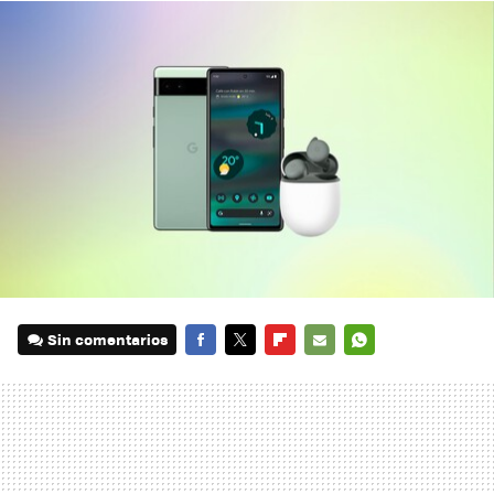
Sin comentarios
FACEBOOK
TWITTER
FLIPBOARD
E-
WHATSAPP
MAIL