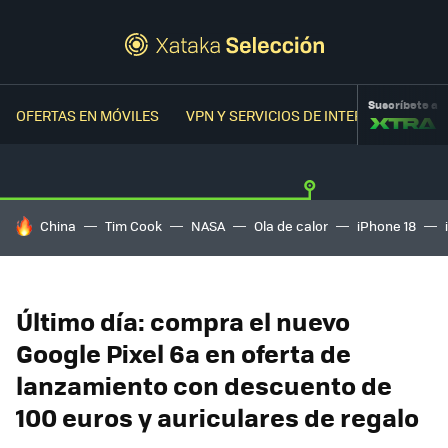
Suscríbete a
OFERTAS EN MÓVILES
VPN Y SERVICIOS DE INTERNET
OFER
HOY SE HABLA DE
China
Tim Cook
NASA
Ola de calor
iPhone 18
Último día: compra el nuevo
Google Pixel 6a en oferta de
lanzamiento con descuento de
100 euros y auriculares de regalo