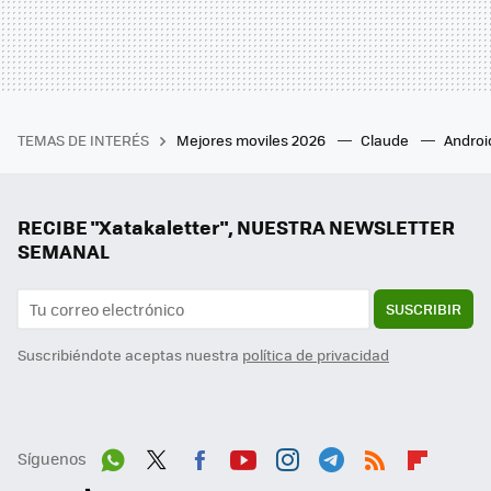
TEMAS DE INTERÉS
Mejores moviles 2026
Claude
Androi
RECIBE "Xatakaletter", NUESTRA NEWSLETTER
SEMANAL
SUSCRIBIR
Suscribiéndote aceptas nuestra
política de privacidad
Síguenos
Wh
Twit
Fac
You
Inst
Tele
RSS
Flip