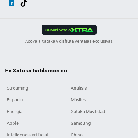
ats
ter
ebo
tub
agr
gra
boa
Link
Tikt
App
ok
e
am
m
rd
edI
ok
Suscríbete a
n
Apoya a Xataka y disfruta ventajas exclusivas
En Xataka hablamos de...
Streaming
Análisis
Espacio
Móviles
Energía
Xataka Movilidad
Apple
Samsung
Inteligencia artificial
China