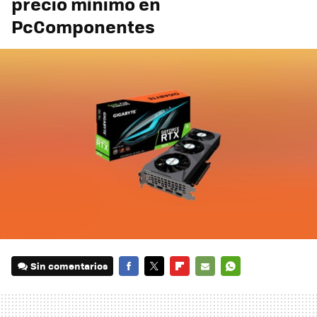
precio mínimo en
PcComponentes
Sin comentarios
FACEBOOK
TWITTER
FLIPBOARD
E-
WHATSAPP
MAIL