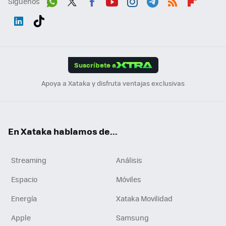
Síguenos
Wh
Twit
Fac
You
Inst
Tele
RSS
Flip
ats
ter
ebo
tub
agr
gra
boa
Link
Tikt
App
ok
e
am
m
rd
edI
ok
Suscríbete a
n
Apoya a Xataka y disfruta ventajas exclusivas
En Xataka hablamos de...
Streaming
Análisis
Espacio
Móviles
Energía
Xataka Movilidad
Apple
Samsung