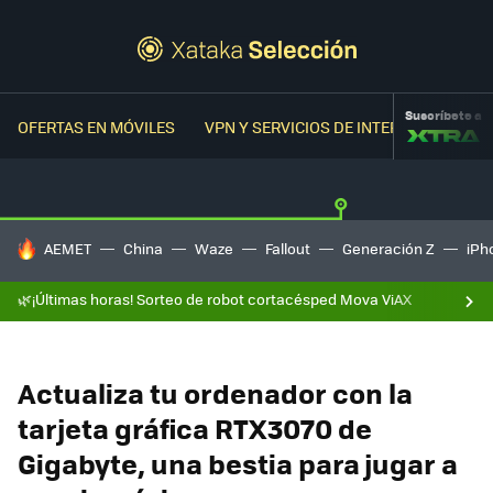
Suscríbete a
OFERTAS EN MÓVILES
VPN Y SERVICIOS DE INTERNET
OFER
HOY SE HABLA DE
AEMET
China
Waze
Fallout
Generación Z
iPh
🌿¡Últimas horas! Sorteo de robot cortacésped Mova ViAX
Actualiza tu ordenador con la
tarjeta gráfica RTX3070 de
Gigabyte, una bestia para jugar a