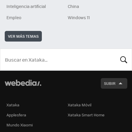
Inteligencia artificial
China
Empleo
Windows 11
VER MÁS TEMAS
BUSCA
SUBIR
Xataka
Xataka Móvil
Applesfera
Xataka Smart Home
Mundo Xiaomi