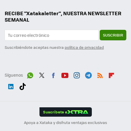
RECIBE "Xatakaletter", NUESTRA NEWSLETTER
SEMANAL
SUSCRIBIR
Suscribiéndote aceptas nuestra
política de privacidad
Síguenos
Wh
Twit
Fac
You
Inst
Tele
RSS
Flip
ats
ter
ebo
tub
agr
gra
boa
Link
Tikt
App
ok
e
am
m
rd
edI
ok
Suscríbete a
n
Apoya a Xataka y disfruta ventajas exclusivas