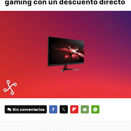
gaming con un descuento directo
Sin comentarios
FACEBOOK
TWITTER
FLIPBOARD
E-
WHATSAPP
MAIL