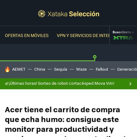
Suscríbete a
OFERTAS EN MÓVILES
VPN Y SERVICIOS DE INTERNET
OFER
HOY SE HABLA DE
AEMET
China
Sequía
Waze
Fallout
Generació
🌿¡Últimas horas! Sorteo de robot cortacésped Mova ViAX
Acer tiene el carrito de compra
que echa humo: consigue este
monitor para productividad y