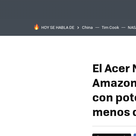
HOY SE HABLA DE
China
Tim Cook
NAS
El Acer 
Amazon:
con pot
menos d