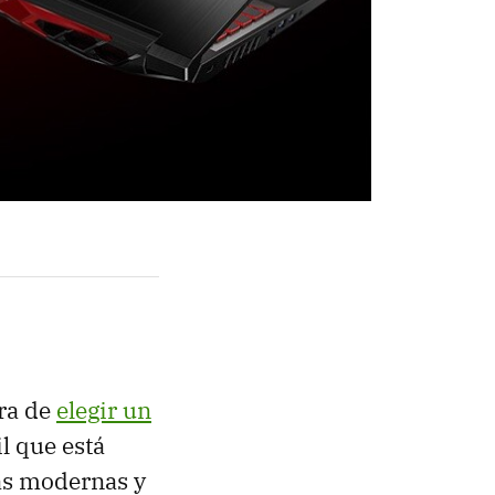
ora de
elegir un
l que está
as modernas y