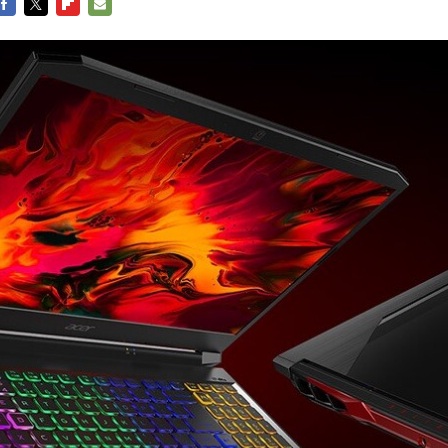
FACEBOOK
TWITTER
FLIPBOARD
E-
MAIL