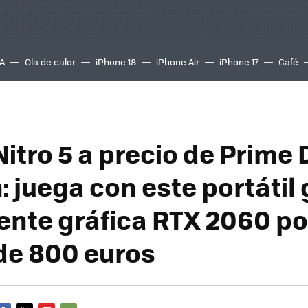
A
Ola de calor
iPhone 18
iPhone Air
iPhone 17
Café
Nitro 5 a precio de Prime
 juega con este portátil
ente gráfica RTX 2060 po
e 800 euros