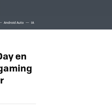
Android Auto
IA
 Day en
 gaming
r