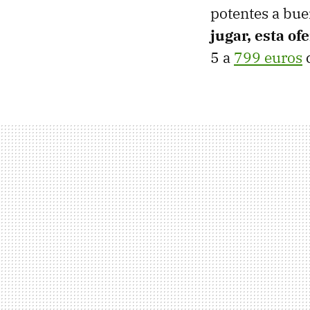
potentes a bue
jugar, esta of
5 a
799 euros
c