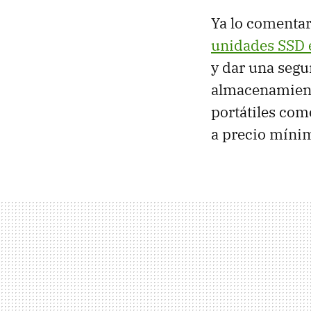
Ya lo comenta
unidades SSD e
y dar una segu
almacenamiento
portátiles com
a precio míni