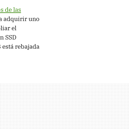
s de las
a adquirir uno
iar el
en SSD
B está rebajada