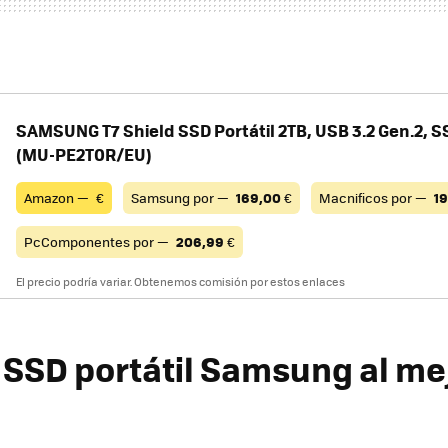
SAMSUNG T7 Shield SSD Portátil 2TB, USB 3.2 Gen.2, S
(MU-PE2T0R/EU)
Amazon —
€
Samsung por —
169,00
€
Macnificos por —
1
PcComponentes por —
206,99
€
El precio podría variar. Obtenemos comisión por estos enlaces
SSD portátil Samsung al me