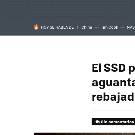
HOY SE HABLA DE
China
Tim Cook
NAS
El SSD 
aguanta
rebaja
Sin comentarios