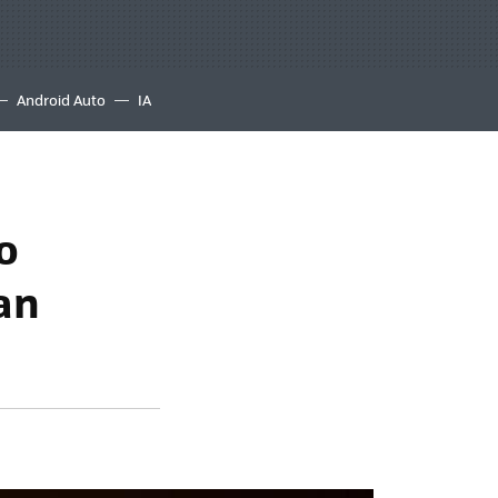
Android Auto
IA
o
an