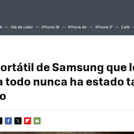
A
Ola de calor
iPhone 18
iPhone Air
iPhone 17
Café
portátil de Samsung que l
 todo nunca ha estado t
do
FACEBOOK
TWITTER
FLIPBOARD
E-