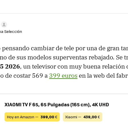
aka Selección
o pensando cambiar de tele por una de gran t
no de sus modelos superventas rebajado. Se tr
65 2026
, un televisor con muy buena relación 
o de costar 569 a
399 euros
en la web del fabr
XIAOMI TV F 65, 65 Pulgadas (165 cm), 4K UHD
Hoy en Amazon —
399,00
€
Xiaomi —
439,00
€