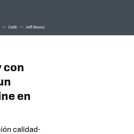
Café
Jeff Bezos
y con
un
ine en
ión calidad-