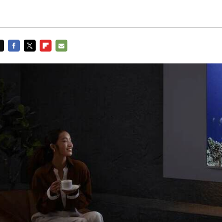
FACEBOOK
TWITTER
FLIPBOARD
E-
MAIL