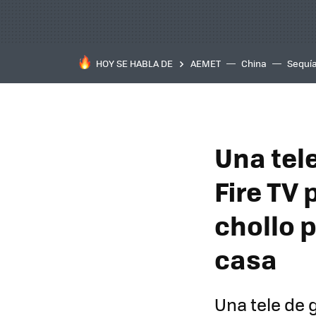
HOY SE HABLA DE
AEMET
China
Sequí
Una tel
Fire TV
chollo 
casa
Una tele de 