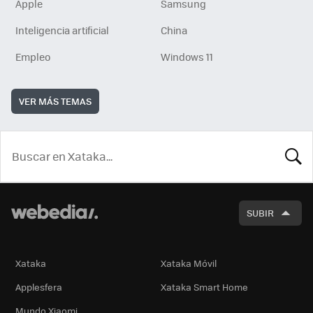
Apple
Samsung
Inteligencia artificial
China
Empleo
Windows 11
VER MÁS TEMAS
BUSCA
SUBIR
Xataka
Xataka Móvil
Applesfera
Xataka Smart Home
Mundo Xiaomi