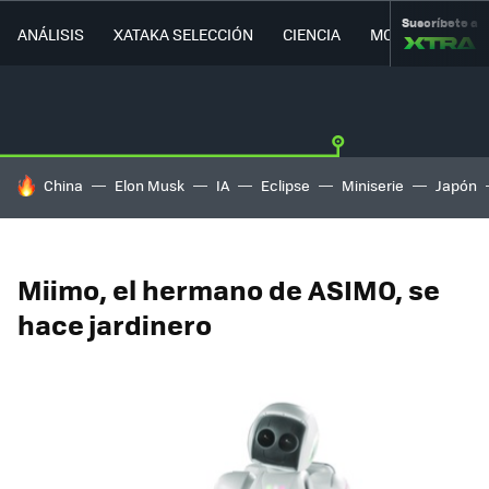
Suscríbete a
ANÁLISIS
XATAKA SELECCIÓN
CIENCIA
MOVILIDAD
HOY SE HABLA DE
China
Elon Musk
IA
Eclipse
Miniserie
Japón
Miimo, el hermano de ASIMO, se
hace jardinero