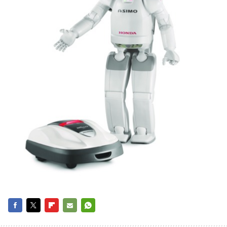
FACEBOOK
TWITTER
FLIPBOARD
E-
WHATSAPP