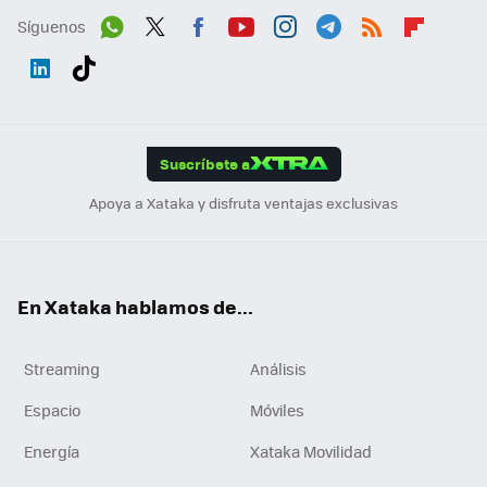
Síguenos
Wh
Twit
Fac
You
Inst
Tele
RSS
Flip
ats
ter
ebo
tub
agr
gra
boa
Link
Tikt
App
ok
e
am
m
rd
edI
ok
Suscríbete a
n
Apoya a Xataka y disfruta ventajas exclusivas
En Xataka hablamos de...
Streaming
Análisis
Espacio
Móviles
Energía
Xataka Movilidad