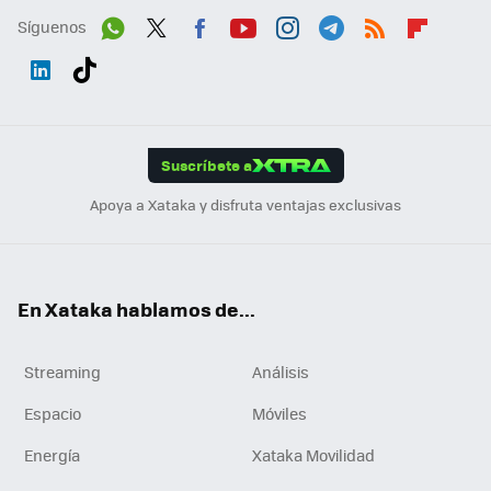
Síguenos
Wh
Twit
Fac
You
Inst
Tele
RSS
Flip
ats
ter
ebo
tub
agr
gra
boa
Link
Tikt
App
ok
e
am
m
rd
edI
ok
Suscríbete a
n
Apoya a Xataka y disfruta ventajas exclusivas
En Xataka hablamos de...
Streaming
Análisis
Espacio
Móviles
Energía
Xataka Movilidad