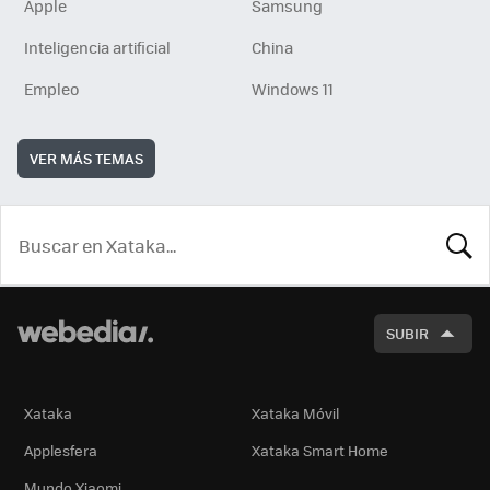
Apple
Samsung
Inteligencia artificial
China
Empleo
Windows 11
VER MÁS TEMAS
BUSCA
SUBIR
Xataka
Xataka Móvil
Applesfera
Xataka Smart Home
Mundo Xiaomi