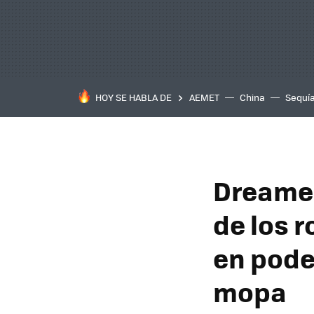
HOY SE HABLA DE
AEMET
China
Sequí
Dreame 
de los 
en pode
mopa