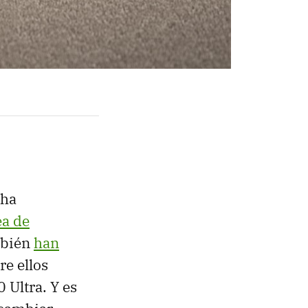
 ha
ea de
mbién
han
re ellos
 Ultra. Y es