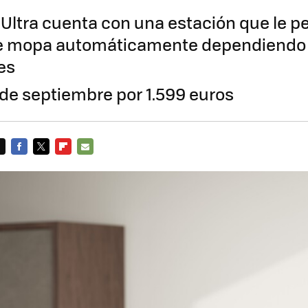
0 Ultra cuenta con una estación que le p
e mopa automáticamente dependiendo 
es
 de septiembre por 1.599 euros
FACEBOOK
TWITTER
FLIPBOARD
E-
MAIL