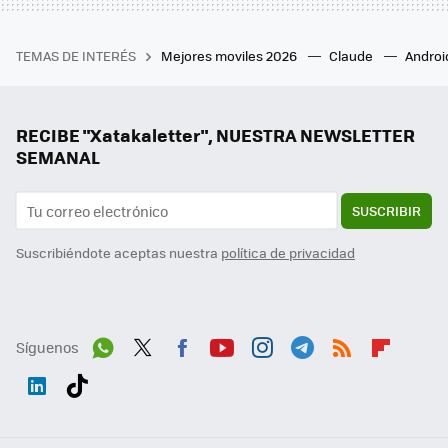
TEMAS DE INTERÉS
Mejores moviles 2026
Claude
Androi
RECIBE "Xatakaletter", NUESTRA NEWSLETTER
SEMANAL
SUSCRIBIR
Suscribiéndote aceptas nuestra
política de privacidad
Síguenos
Wh
Twit
Fac
You
Inst
Tele
RSS
Flip
ats
ter
ebo
tub
agr
gra
boa
Link
Tikt
App
ok
e
am
m
rd
edI
ok