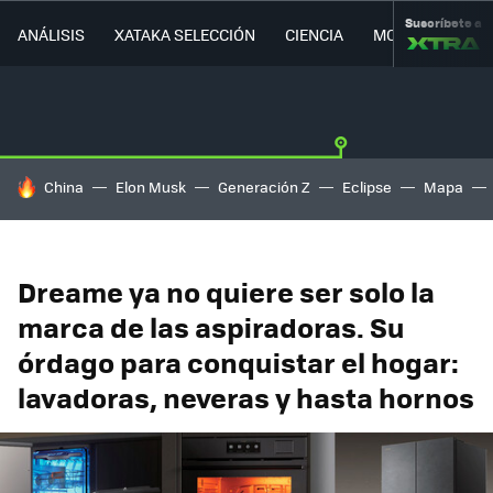
Suscríbete a
ANÁLISIS
XATAKA SELECCIÓN
CIENCIA
MOVILIDAD
HOY SE HABLA DE
China
Elon Musk
Generación Z
Eclipse
Mapa
Dreame ya no quiere ser solo la
marca de las aspiradoras. Su
órdago para conquistar el hogar:
lavadoras, neveras y hasta hornos