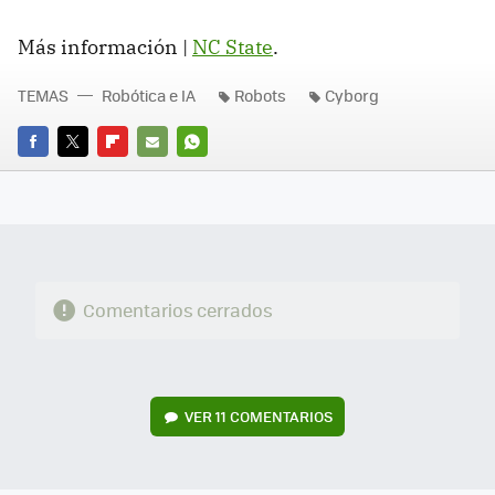
Más información |
NC State
.
TEMAS
Robótica e IA
Robots
Cyborg
FACEBOOK
TWITTER
FLIPBOARD
E-
WHATSAPP
MAIL
Comentarios cerrados
VER
11 COMENTARIOS