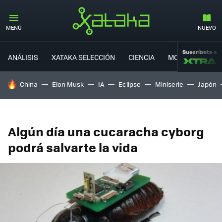
MENÚ
NUEVO
Suscríbete a
ANÁLISIS
XATAKA SELECCIÓN
CIENCIA
MOVILIDAD
HOY SE HABLA DE
China
Elon Musk
IA
Eclipse
Miniserie
Japón
Algún día una cucaracha cyborg
podrá salvarte la vida