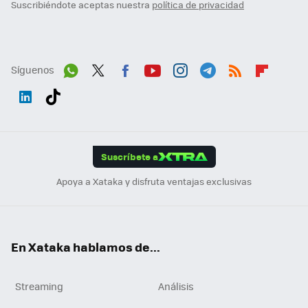
Suscribiéndote aceptas nuestra
política de privacidad
Síguenos
Wh
Twit
Fac
You
Inst
Tele
RSS
Flip
ats
ter
ebo
tub
agr
gra
boa
Link
Tikt
App
ok
e
am
m
rd
edI
ok
Suscríbete a
n
Apoya a Xataka y disfruta ventajas exclusivas
En Xataka hablamos de...
Streaming
Análisis