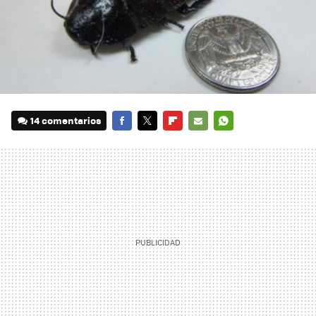
14 comentarios
FACEBOOK
TWITTER
FLIPBOARD
E-
WHATSAPP
MAIL