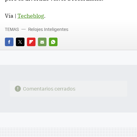
Vía |
Techeblog
.
TEMAS
Relojes Inteligentes
FACEBOOK
TWITTER
FLIPBOARD
E-
WHATSAPP
MAIL
Comentarios cerrados