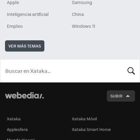
Apple
Samsung
Inteligencia artificial
China
Empleo
Windows 11
VER MÁS TEMAS
BUSCA
SUBIR
Xataka
Xataka Móvil
Applesfera
Xataka Smart Home
Mundo Xiaomi