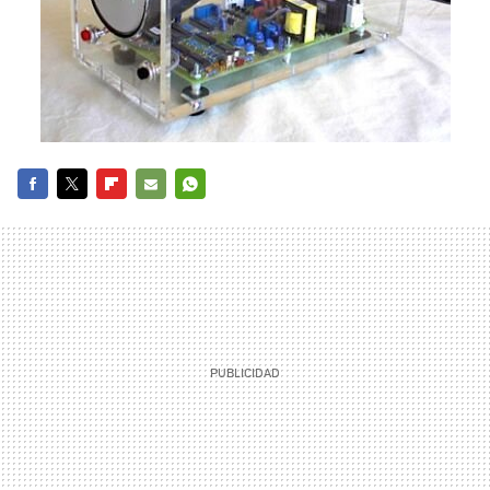
FACEBOOK
TWITTER
FLIPBOARD
E-
WHATSAPP
MAIL