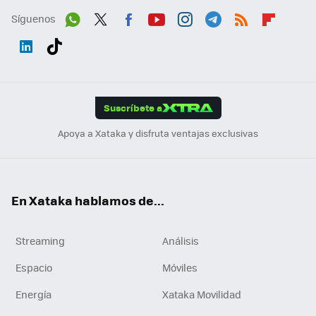
Síguenos
Wh
Twit
Fac
You
Inst
Tele
RSS
Flip
ats
ter
ebo
tub
agr
gra
boa
Link
Tikt
App
ok
e
am
m
rd
edI
ok
Suscríbete a
n
Apoya a Xataka y disfruta ventajas exclusivas
En Xataka hablamos de...
Streaming
Análisis
Espacio
Móviles
Energía
Xataka Movilidad