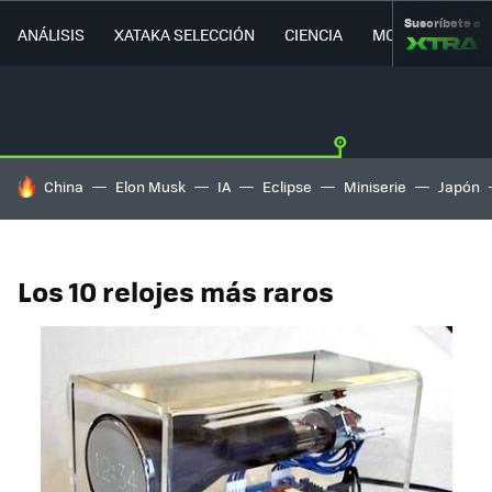
Suscríbete a
ANÁLISIS
XATAKA SELECCIÓN
CIENCIA
MOVILIDAD
HOY SE HABLA DE
China
Elon Musk
IA
Eclipse
Miniserie
Japón
Los 10 relojes más raros