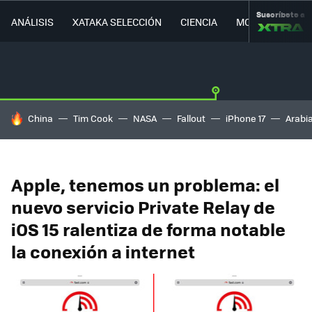
Suscríbete a
ANÁLISIS
XATAKA SELECCIÓN
CIENCIA
MOVILIDAD
HOY SE HABLA DE
China
Tim Cook
NASA
Fallout
iPhone 17
Arabi
Apple, tenemos un problema: el
nuevo servicio Private Relay de
iOS 15 ralentiza de forma notable
la conexión a internet