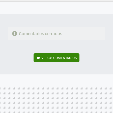
FACEBOOK
TWITTER
FLIPBOARD
E-
WHATSAPP
MAIL
Comentarios cerrados
VER
28 COMENTARIOS