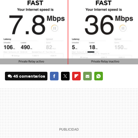
45 comentarios
FACEBOOK
TWITTER
FLIPBOARD
E-
WHATSAPP
MAIL