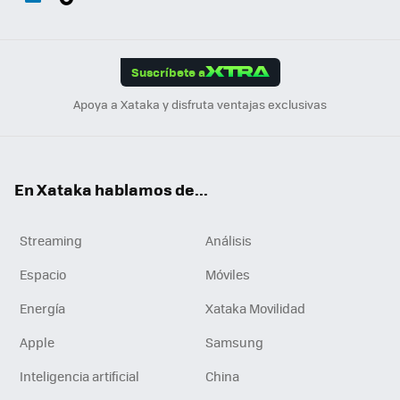
ats
ter
ebo
tub
agr
gra
boa
Link
Tikt
App
ok
e
am
m
rd
edI
ok
Suscríbete a
n
Apoya a Xataka y disfruta ventajas exclusivas
En Xataka hablamos de...
Streaming
Análisis
Espacio
Móviles
Energía
Xataka Movilidad
Apple
Samsung
Inteligencia artificial
China