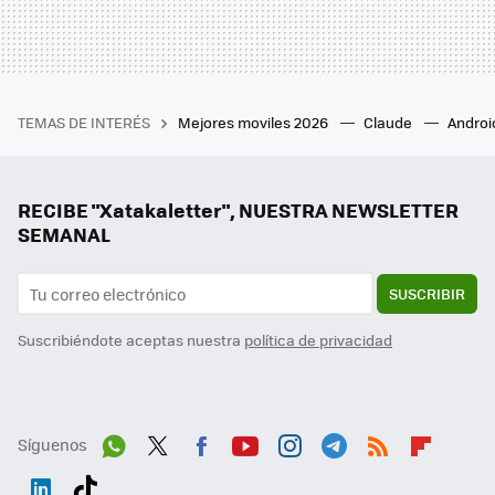
TEMAS DE INTERÉS
Mejores moviles 2026
Claude
Androi
RECIBE "Xatakaletter", NUESTRA NEWSLETTER
SEMANAL
SUSCRIBIR
Suscribiéndote aceptas nuestra
política de privacidad
Síguenos
Wh
Twit
Fac
You
Inst
Tele
RSS
Flip