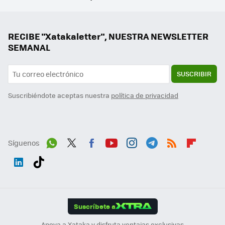
RECIBE "Xatakaletter", NUESTRA NEWSLETTER
SEMANAL
SUSCRIBIR
Suscribiéndote aceptas nuestra
política de privacidad
Síguenos
Wh
Twit
Fac
You
Inst
Tele
RSS
Flip
ats
ter
ebo
tub
agr
gra
boa
Link
Tikt
App
ok
e
am
m
rd
edI
ok
Suscríbete a
n
Apoya a Xataka y disfruta ventajas exclusivas