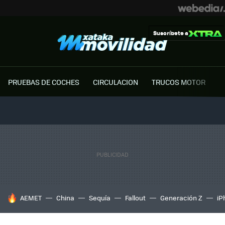
Suscríbete a
PRUEBAS DE COCHES
CIRCULACION
TRUCOS MOTOR
HOY SE HABLA DE
AEMET
China
Sequía
Fallout
Generación Z
iP