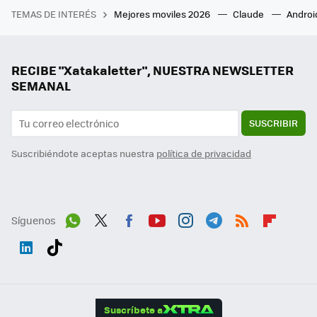
TEMAS DE INTERÉS
Mejores moviles 2026
Claude
Androi
RECIBE "Xatakaletter", NUESTRA NEWSLETTER
SEMANAL
SUSCRIBIR
Suscribiéndote aceptas nuestra
política de privacidad
Síguenos
Wh
Twit
Fac
You
Inst
Tele
RSS
Flip
ats
ter
ebo
tub
agr
gra
boa
Link
Tikt
App
ok
e
am
m
rd
edI
ok
Suscríbete a
n