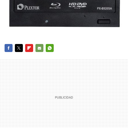
FACEBOOK
TWITTER
FLIPBOARD
E-
WHATSAPP
MAIL