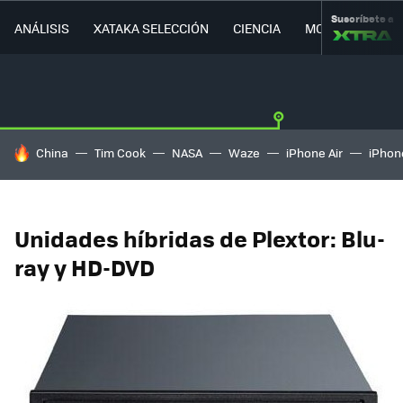
Suscríbete a
ANÁLISIS
XATAKA SELECCIÓN
CIENCIA
MOVILIDAD
HOY SE HABLA DE
China
Tim Cook
NASA
Waze
iPhone Air
iPhone
Unidades híbridas de Plextor: Blu-
ray y HD-DVD