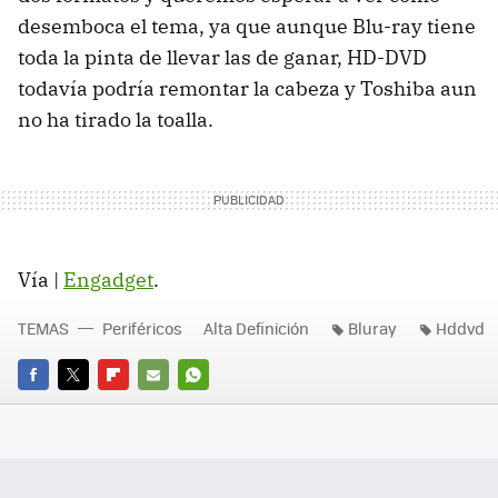
desemboca el tema, ya que aunque Blu-ray tiene
toda la pinta de llevar las de ganar, HD-DVD
todavía podría remontar la cabeza y Toshiba aun
no ha tirado la toalla.
Vía |
Engadget
.
TEMAS
Periféricos
Alta Definición
Bluray
Hddvd
FACEBOOK
TWITTER
FLIPBOARD
E-
WHATSAPP
MAIL