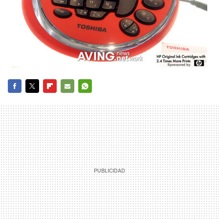
FACEBOOK
TWITTER
FLIPBOARD
E-
WHATSAPP
MAIL