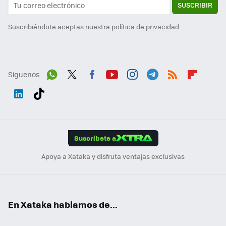
SUSCRIBIR
Suscribiéndote aceptas nuestra
política de privacidad
Síguenos
Wh
Twit
Fac
You
Inst
Tele
RSS
Flip
ats
ter
ebo
tub
agr
gra
boa
Link
Tikt
App
ok
e
am
m
rd
edI
ok
Suscríbete a
n
Apoya a Xataka y disfruta ventajas exclusivas
En Xataka hablamos de...