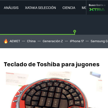
Suscríbete a
ANÁLISIS
XATAKA SELECCIÓN
CIENCIA
MOVILIDAD
HOY SE HABLA DE
AEMET
China
Generación Z
iPhone 17
Samsung G
Teclado de Toshiba para jugones