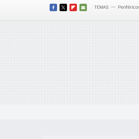
TEMAS
Periférico
FACEBOOK
TWITTER
FLIPBOARD
E-
MAIL