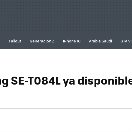
a
Fallout
Generación Z
iPhone 18
Arabia Saudí
GTA VI
 SE-T084L ya disponibl