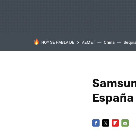
HOY SE HABLA DE
AEMET
China
Sequí
Samsung
España
FACEBOOK
TWITTER
FLIPBOARD
E-