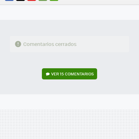
FACEBOOK
TWITTER
FLIPBOARD
E-
WHATSAPP
MAIL
Comentarios cerrados
VER
15 COMENTARIOS