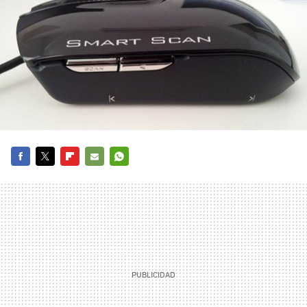
FACEBOOK
TWITTER
FLIPBOARD
E-
WHATSAPP
MAIL