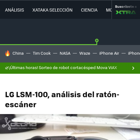
Suscríbete a
ANÁLISIS
XATAKA SELECCIÓN
CIENCIA
MOVILIDAD
HOY SE HABLA DE
China
Tim Cook
NASA
Waze
iPhone Air
iPhone
🌿¡Últimas horas! Sorteo de robot cortacésped Mova ViAX
LG LSM-100, análisis del ratón-
escáner