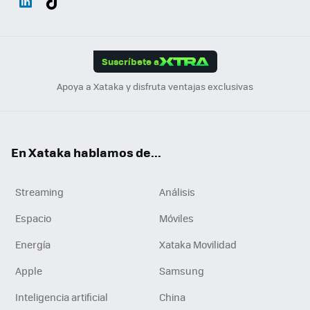
ats
ter
ebo
tub
agr
gra
boa
Link
Tikt
App
ok
e
am
m
rd
edI
ok
Suscríbete a
n
Apoya a Xataka y disfruta ventajas exclusivas
En Xataka hablamos de...
Streaming
Análisis
Espacio
Móviles
Energía
Xataka Movilidad
Apple
Samsung
Inteligencia artificial
China