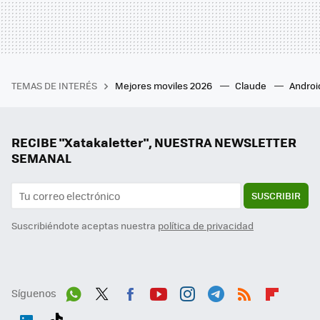
TEMAS DE INTERÉS
Mejores moviles 2026
Claude
Androi
RECIBE "Xatakaletter", NUESTRA NEWSLETTER
SEMANAL
SUSCRIBIR
Suscribiéndote aceptas nuestra
política de privacidad
Síguenos
Wh
Twit
Fac
You
Inst
Tele
RSS
Flip