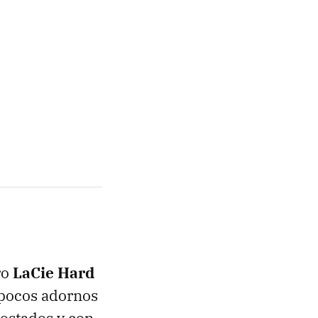
ro
LaCie Hard
r pocos adornos