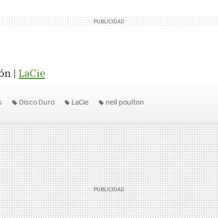
ón |
LaCie
s
Disco Duro
LaCie
neil poulton