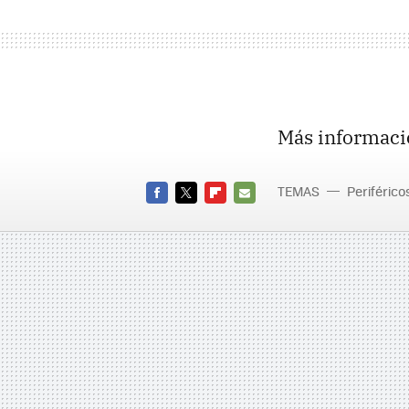
Más informaci
TEMAS
Periférico
FACEBOOK
TWITTER
FLIPBOARD
E-
MAIL