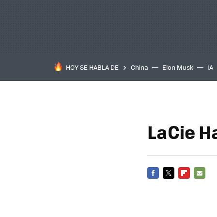
HOY SE HABLA DE
China
Elon Musk
IA
LaCie Ha
FACEBOOK
TWITTER
FLIPBOARD
E-
MAIL