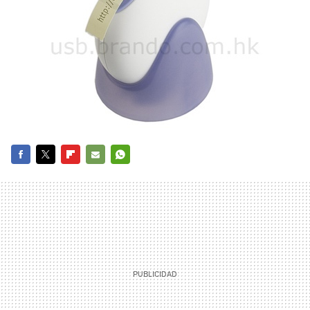
FACEBOOK
TWITTER
FLIPBOARD
E-
WHATSAPP
MAIL