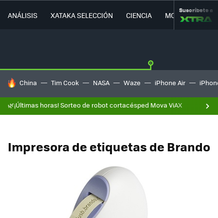
Suscríbete a
ANÁLISIS
XATAKA SELECCIÓN
CIENCIA
MOVILIDAD
HOY SE HABLA DE
China
Tim Cook
NASA
Waze
iPhone Air
iPhone
🌿¡Últimas horas! Sorteo de robot cortacésped Mova ViAX
Impresora de etiquetas de Brando