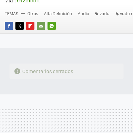
Vía |
Gizmodo
.
TEMAS
Otros
Alta Definición
Audio
vudu
vudu r
FACEBOOK
TWITTER
FLIPBOARD
E-
WHATSAPP
MAIL
Comentarios cerrados