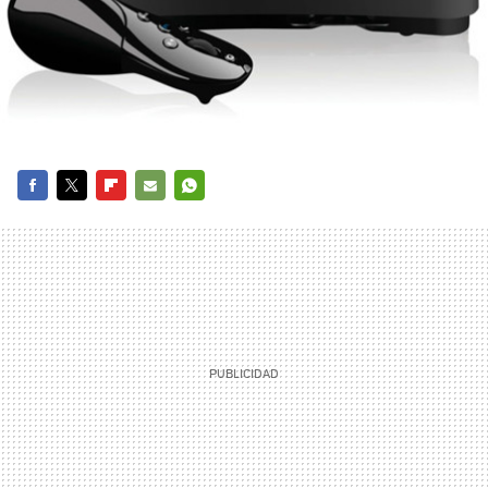
FACEBOOK
TWITTER
FLIPBOARD
E-
WHATSAPP
MAIL