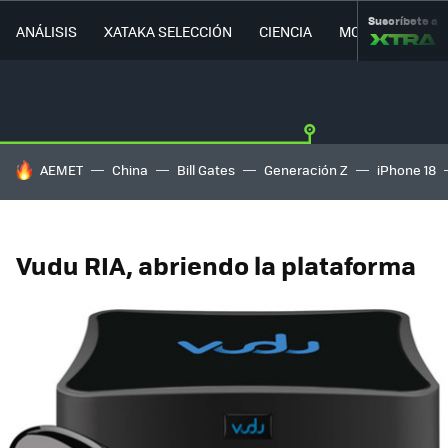
Suscríbete a
ANÁLISIS
XATAKA SELECCIÓN
CIENCIA
MOVILIDAD
HOY SE HABLA DE
AEMET
China
Bill Gates
Generación Z
iPhone 18
Vudu RIA, abriendo la plataforma