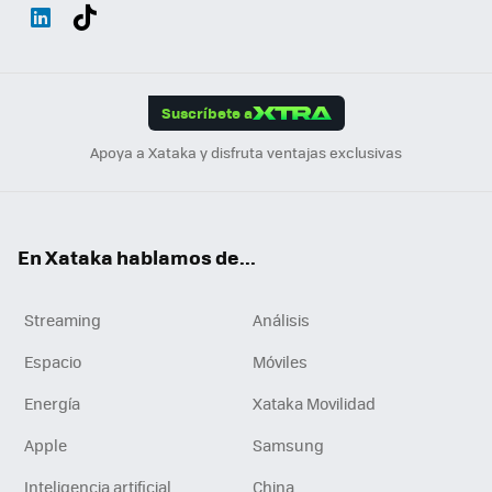
Wh
Twit
Fac
You
Inst
Tele
RSS
Flip
ats
ter
ebo
tub
agr
gra
boa
Link
Tikt
App
ok
e
am
m
rd
edI
ok
Suscríbete a
n
Apoya a Xataka y disfruta ventajas exclusivas
En Xataka hablamos de...
Streaming
Análisis
Espacio
Móviles
Energía
Xataka Movilidad
Apple
Samsung
Inteligencia artificial
China