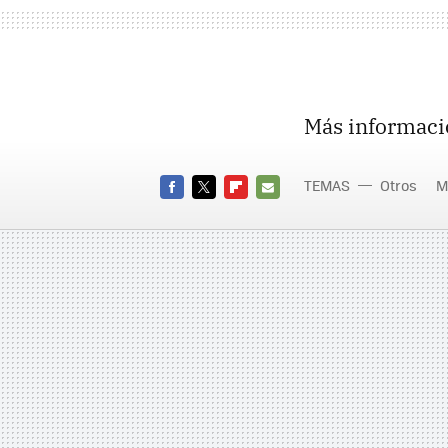
Más informaci
TEMAS
Otros
M
FACEBOOK
TWITTER
FLIPBOARD
E-
MAIL