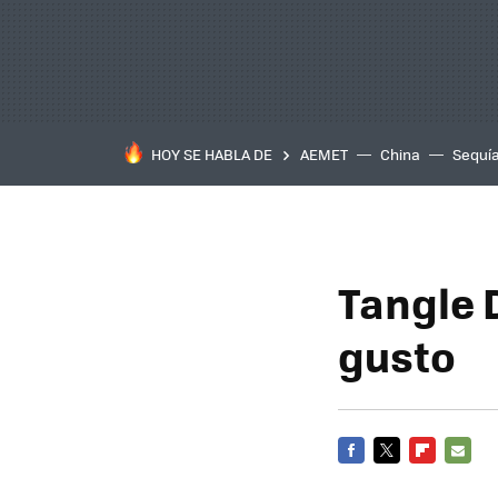
HOY SE HABLA DE
AEMET
China
Sequí
Tangle 
gusto
FACEBOOK
TWITTER
FLIPBOARD
E-