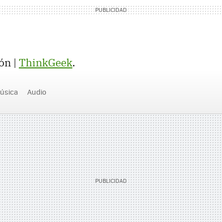
ón |
ThinkGeek
.
úsica
Audio