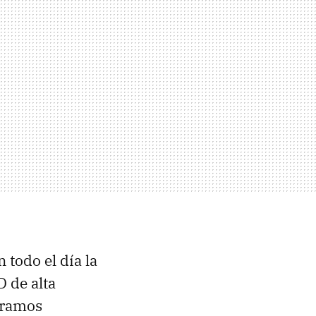
todo el día la
D
de alta
éramos