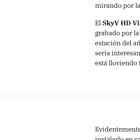
mirando por la
El
SkyV HD Vir
grabado por la
estación del a
sería interesa
está lloviendo
Evidentemente
instalarlo en 