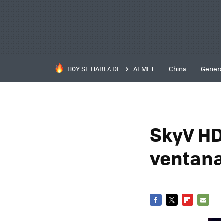
HOY SE HABLA DE
AEMET
China
Gener
SkyV HD
ventana
FACEBOOK
TWITTER
FLIPBOARD
E-