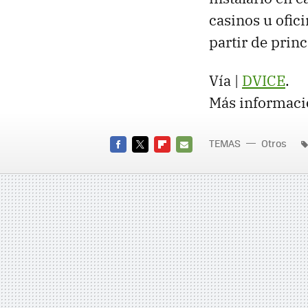
casinos u ofic
partir de prin
Vía |
DVICE
.
Más informaci
TEMAS
Otros
FACEBOOK
TWITTER
FLIPBOARD
E-
MAIL