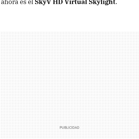
 ahora es el
SkyV HD Virtual Skylight
.