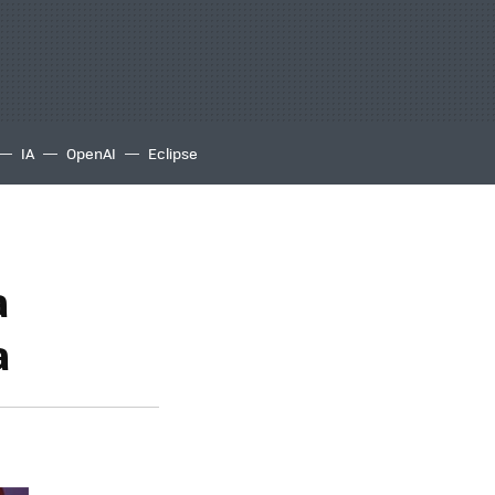
IA
OpenAI
Eclipse
a
a