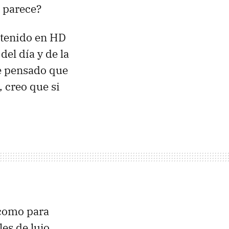
e parece?
ntenido en HD
el día y de la
he pensado que
, creo que si
 como para
es de lujo,