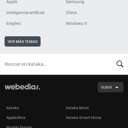
Apple
Samsung
Inteligencia artificial
China
Empleo
Windows 11
VER MÁS TEMAS
BUSCA
SUBIR
Xataka
Xataka Móvil
Applesfera
Xataka Smart Home
Mundo Xiaomi