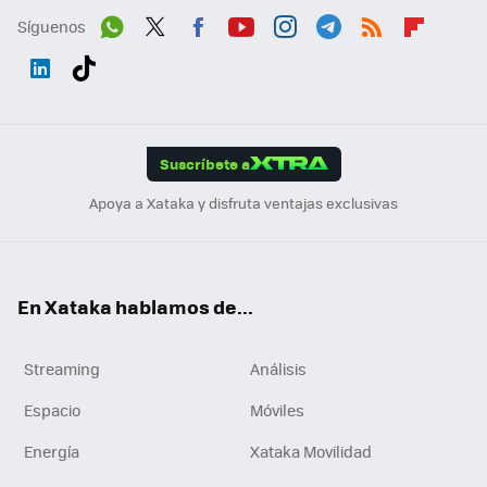
Síguenos
Wh
Twit
Fac
You
Inst
Tele
RSS
Flip
ats
ter
ebo
tub
agr
gra
boa
Link
Tikt
App
ok
e
am
m
rd
edI
ok
Suscríbete a
n
Apoya a Xataka y disfruta ventajas exclusivas
En Xataka hablamos de...
Streaming
Análisis
Espacio
Móviles
Energía
Xataka Movilidad