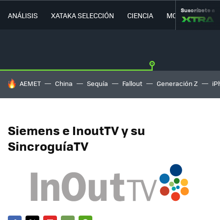
Suscríbete a
ANÁLISIS
XATAKA SELECCIÓN
CIENCIA
MOVILIDAD
HOY SE HABLA DE
AEMET
China
Sequía
Fallout
Generación Z
iP
Siemens e InoutTV y su
SincroguíaTV