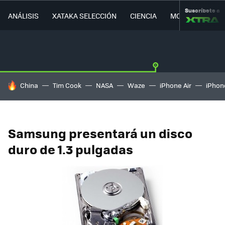
Suscríbete a
ANÁLISIS
XATAKA SELECCIÓN
CIENCIA
MOVILIDAD
HOY SE HABLA DE
China
Tim Cook
NASA
Waze
iPhone Air
iPhone
Samsung presentará un disco
duro de 1.3 pulgadas