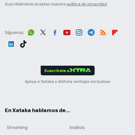
Suscribiéndote aceptas nuestra
política de privacidad
Síguenos
Wh
Twit
Fac
You
Inst
Tele
RSS
Flip
ats
ter
ebo
tub
agr
gra
boa
Link
Tikt
App
ok
e
am
m
rd
edI
ok
Suscríbete a
n
Apoya a Xataka y disfruta ventajas exclusivas
En Xataka hablamos de...
Streaming
Análisis