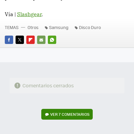
Vía |
Slashgear
.
TEMAS
Otros
Samsung
Disco Duro
FACEBOOK
TWITTER
FLIPBOARD
E-
WHATSAPP
MAIL
Comentarios cerrados
VER
7 COMENTARIOS