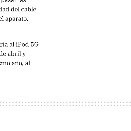
dad del cable
l aparato,
ría al iPod 5G
de abril y
smo año, al