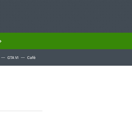
GTA VI
Café