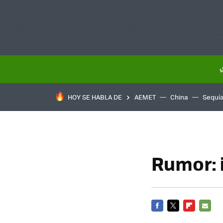
HOY SE HABLA DE
AEMET
China
Sequí
Rumor: 
FACEBOOK
TWITTER
FLIPBOARD
E-