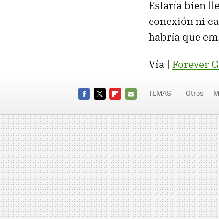
Estaría bien ll
conexión ni ca
habría que emp
Vía |
Forever 
TEMAS
Otros
M
FACEBOOK
TWITTER
FLIPBOARD
E-
MAIL