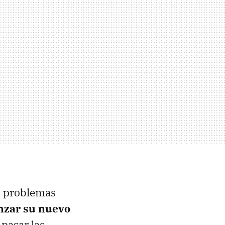
s problemas
nzar su nuevo
 pasar las