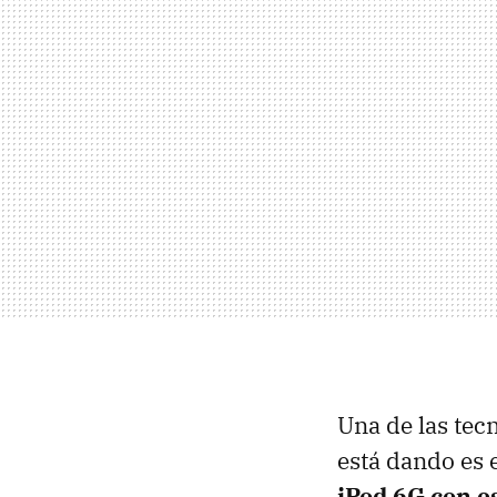
Una de las te
está dando es e
iPod 6G con e