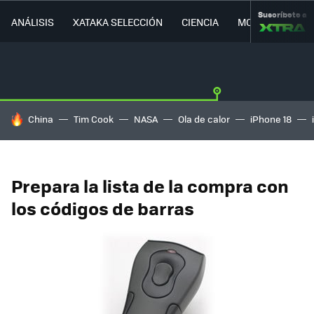
Suscríbete a
ANÁLISIS
XATAKA SELECCIÓN
CIENCIA
MOVILIDAD
HOY SE HABLA DE
China
Tim Cook
NASA
Ola de calor
iPhone 18
Prepara la lista de la compra con
los códigos de barras