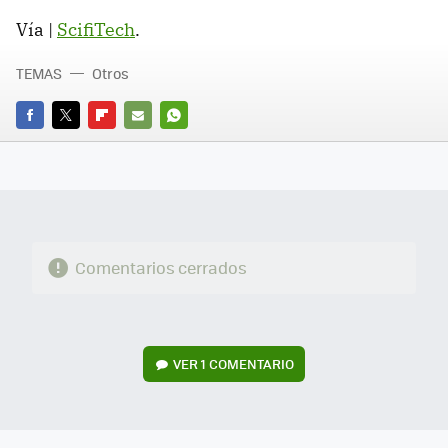
Vía |
ScifiTech
.
TEMAS
Otros
FACEBOOK
TWITTER
FLIPBOARD
E-
WHATSAPP
MAIL
Comentarios cerrados
VER
1 COMENTARIO