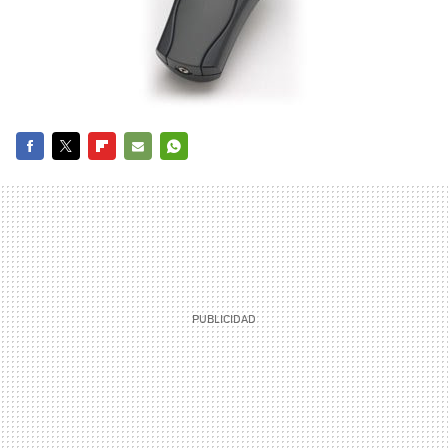
FACEBOOK
TWITTER
FLIPBOARD
E-
WHATSAPP
MAIL