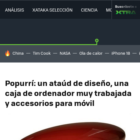
Suscríbete a
ANÁLISIS
XATAKA SELECCIÓN
CIENCIA
MOVILIDAD
HOY SE HABLA DE
China
Tim Cook
NASA
Ola de calor
iPhone 18
Popurrí: un ataúd de diseño, una
caja de ordenador muy trabajada
y accesorios para móvil