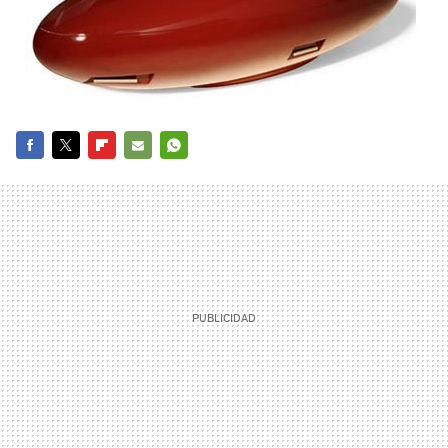
FACEBOOK
TWITTER
FLIPBOARD
E-
WHATSAPP
MAIL