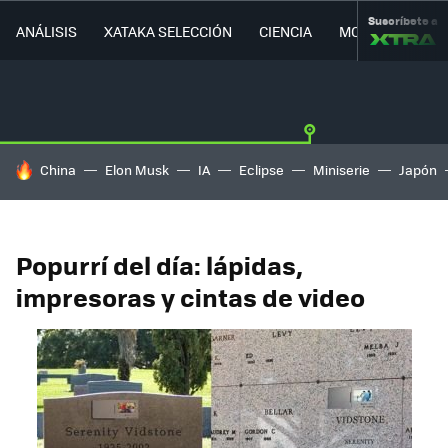
Suscríbete a
ANÁLISIS
XATAKA SELECCIÓN
CIENCIA
MOVILIDAD
HOY SE HABLA DE
China
Elon Musk
IA
Eclipse
Miniserie
Japón
Popurrí del día: lápidas,
impresoras y cintas de video