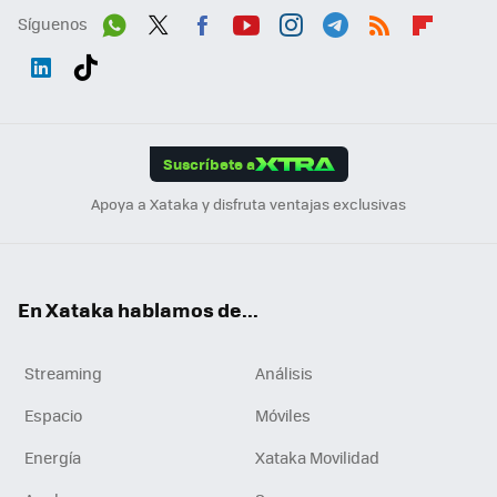
Síguenos
Wh
Twit
Fac
You
Inst
Tele
RSS
Flip
ats
ter
ebo
tub
agr
gra
boa
Link
Tikt
App
ok
e
am
m
rd
edI
ok
Suscríbete a
n
Apoya a Xataka y disfruta ventajas exclusivas
En Xataka hablamos de...
Streaming
Análisis
Espacio
Móviles
Energía
Xataka Movilidad