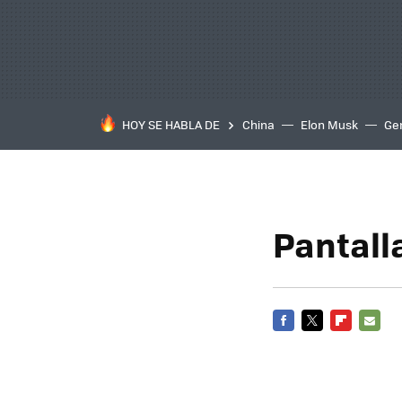
HOY SE HABLA DE
China
Elon Musk
Ge
Pantall
FACEBOOK
TWITTER
FLIPBOARD
E-
MAIL