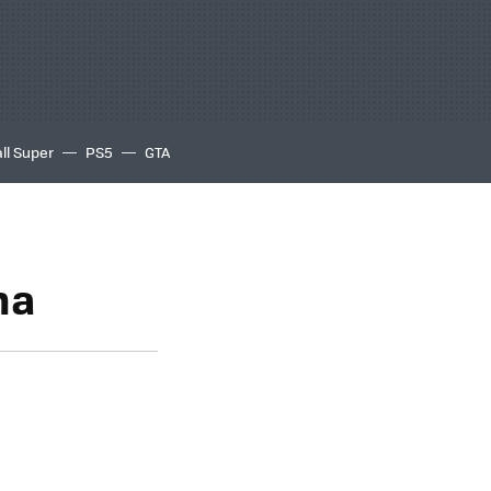
ll Super
PS5
GTA
ha