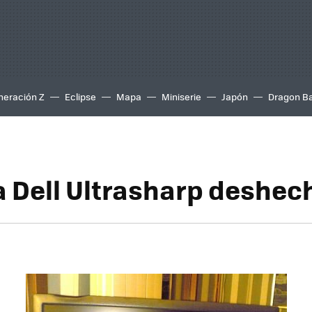
neración Z
Eclipse
Mapa
Miniserie
Japón
Dragon Ba
a Dell Ultrasharp deshec