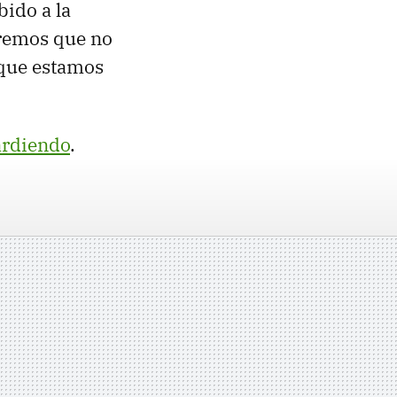
ido a la
eremos que no
r que estamos
 ardiendo
.