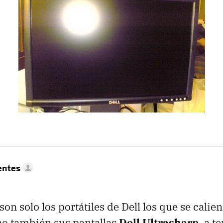
entes
on solo los portátiles de Dell los que se calie
no también sus pantallas
Dell Ultrasharp
, a t