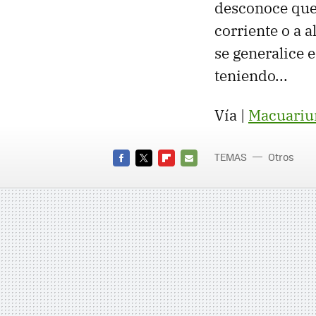
desconoce que 
corriente o a 
se generalice 
teniendo...
Vía |
Macuari
TEMAS
Otros
FACEBOOK
TWITTER
FLIPBOARD
E-
MAIL