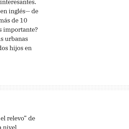
interesantes.
 en inglés— de
 más de 10
ás importante?
as urbanas
dos hijos en
el relevo” de
 nivel