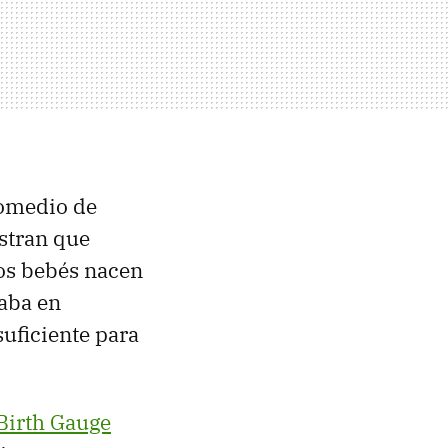
omedio de
stran que
cos bebés nacen
taba en
uficiente para
Birth Gauge