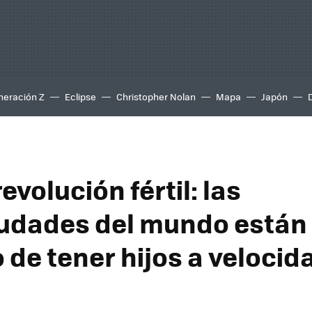
neración Z
Eclipse
Christopher Nolan
Mapa
Japón
revolución fértil: las
udades del mundo están
 de tener hijos a velocid