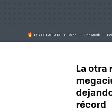
HOY SE HABLA DE
China
Elon Musk
Ge
La otra 
megaci
dejando
récord