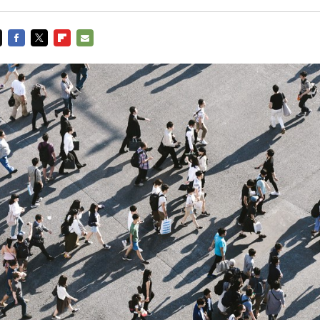
FACEBOOK
TWITTER
FLIPBOARD
E-
MAIL