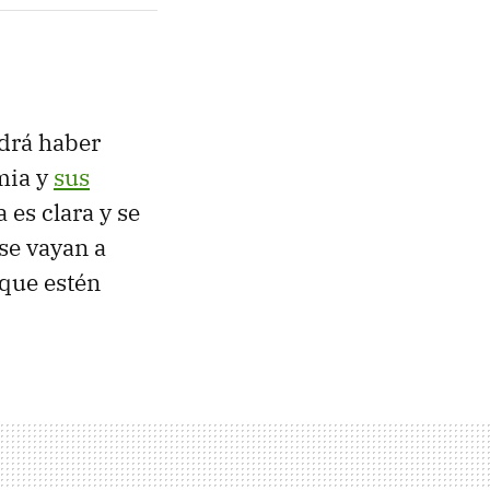
odrá haber
mia y
sus
es clara y se
se vayan a
 que estén