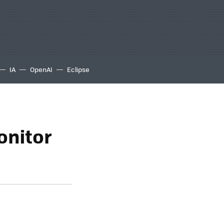
IA
OpenAI
Eclipse
onitor