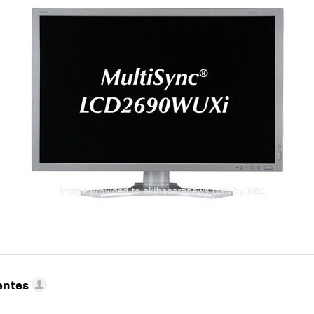
entes