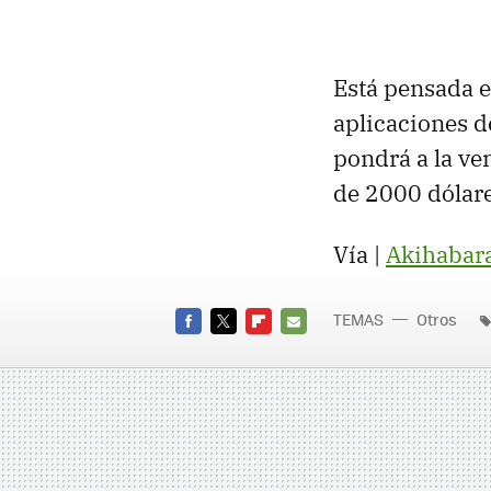
Está pensada e
aplicaciones d
pondrá a la ve
de 2000 dólare
Vía |
Akihabar
TEMAS
Otros
FACEBOOK
TWITTER
FLIPBOARD
E-
MAIL