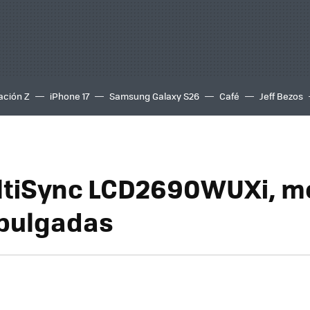
ación Z
iPhone 17
Samsung Galaxy S26
Café
Jeff Bezos
tiSync LCD2690WUXi, m
 pulgadas