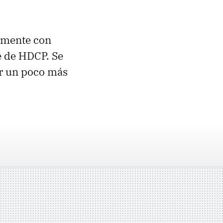
vamente con
e de HDCP. Se
or un poco más