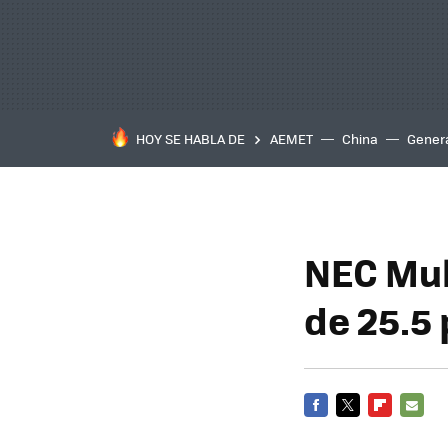
HOY SE HABLA DE
AEMET
China
Gener
NEC Mul
de 25.5
FACEBOOK
TWITTER
FLIPBOARD
E-