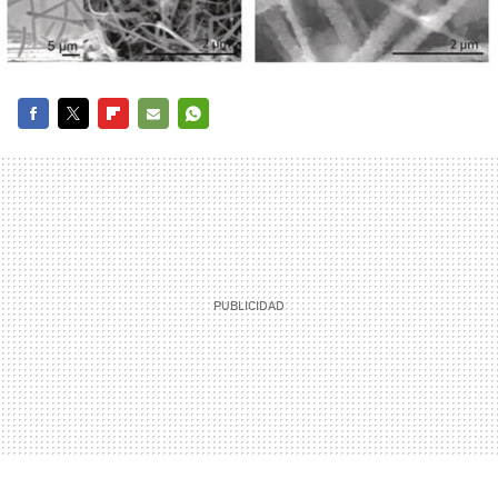
FACEBOOK
TWITTER
FLIPBOARD
E-
WHATSAPP
MAIL