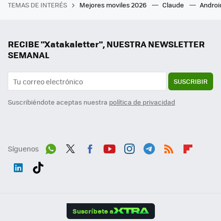
TEMAS DE INTERÉS
Mejores moviles 2026
Claude
Androi
RECIBE "Xatakaletter", NUESTRA NEWSLETTER
SEMANAL
SUSCRIBIR
Suscribiéndote aceptas nuestra
política de privacidad
Síguenos
Wh
Twit
Fac
You
Inst
Tele
RSS
Flip
ats
ter
ebo
tub
agr
gra
boa
Link
Tikt
App
ok
e
am
m
rd
edI
ok
Suscríbete a
n