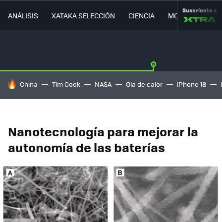
Suscríbete a
ANÁLISIS
XATAKA SELECCIÓN
CIENCIA
MOVILIDAD
HOY SE HABLA DE
China
Tim Cook
NASA
Ola de calor
iPhone 18
Nanotecnología para mejorar la
autonomía de las baterías