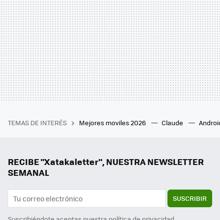
TEMAS DE INTERÉS
Mejores moviles 2026
Claude
Androi
RECIBE "Xatakaletter", NUESTRA NEWSLETTER
SEMANAL
SUSCRIBIR
Suscribiéndote aceptas nuestra
política de privacidad