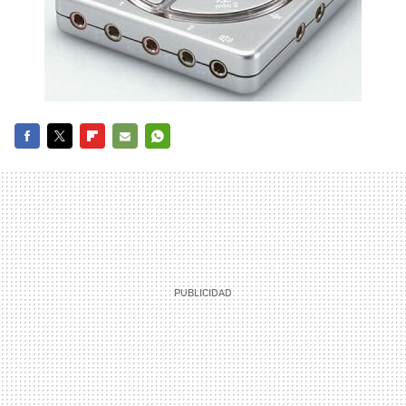
FACEBOOK
TWITTER
FLIPBOARD
E-
WHATSAPP
MAIL