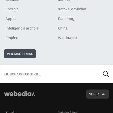
Energía
Xataka Movilidad
Apple
Samsung
Inteligencia artificial
China
Empleo
Windows 11
VER MÁS TEMAS
BUSCA
SUBIR
Xataka
Xataka Móvil