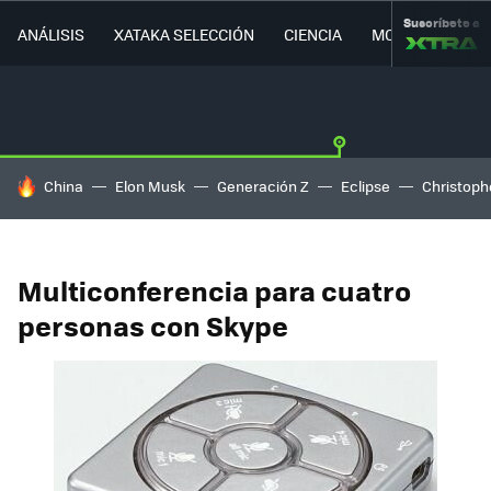
Suscríbete a
ANÁLISIS
XATAKA SELECCIÓN
CIENCIA
MOVILIDAD
HOY SE HABLA DE
China
Elon Musk
Generación Z
Eclipse
Christoph
Multiconferencia para cuatro
personas con Skype