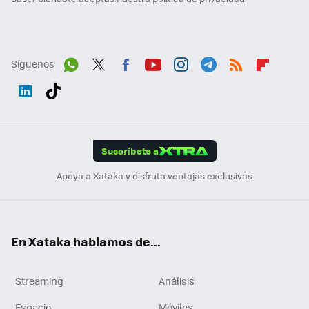
Síguenos
Wh
Twit
Fac
You
Inst
Tele
RSS
Flip
ats
ter
ebo
tub
agr
gra
boa
Link
Tikt
App
ok
e
am
m
rd
edI
ok
Suscríbete a
n
Apoya a Xataka y disfruta ventajas exclusivas
En Xataka hablamos de...
Streaming
Análisis
Espacio
Móviles