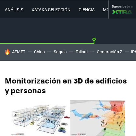
Suscríbete a
ANÁLISIS
XATAKA SELECCIÓN
CIENCIA
MOVILIDAD
HOY SE HABLA DE
AEMET
China
Sequía
Fallout
Generación Z
iP
Monitorización en 3D de edificios
y personas