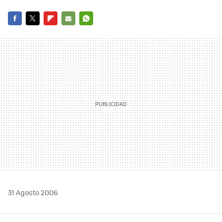
FACEBOOK
TWITTER
FLIPBOARD
E-
WHATSAPP
MAIL
31 Agosto 2006