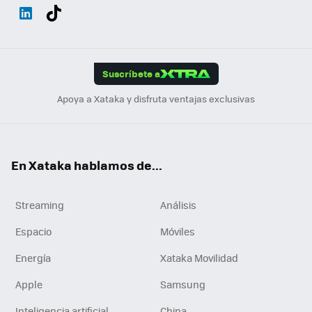
Wh
Twit
Fac
You
Inst
Tele
RSS
Flip
ats
ter
ebo
tub
agr
gra
boa
Link
Tikt
App
ok
e
am
m
rd
edI
ok
Suscríbete a
n
Apoya a Xataka y disfruta ventajas exclusivas
En Xataka hablamos de...
Streaming
Análisis
Espacio
Móviles
Energía
Xataka Movilidad
Apple
Samsung
Inteligencia artificial
China