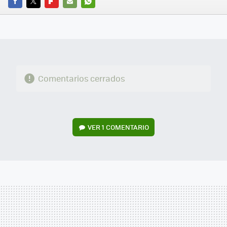
FACEBOOK
TWITTER
FLIPBOARD
E-
WHATSAPP
MAIL
Comentarios cerrados
VER
1 COMENTARIO