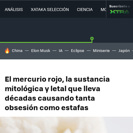
Suscríbete a
ANÁLISIS
XATAKA SELECCIÓN
CIENCIA
MOVILIDAD
HOY SE HABLA DE
China
Elon Musk
IA
Eclipse
Miniserie
Japón
El mercurio rojo, la sustancia
mitológica y letal que lleva
décadas causando tanta
obsesión como estafas