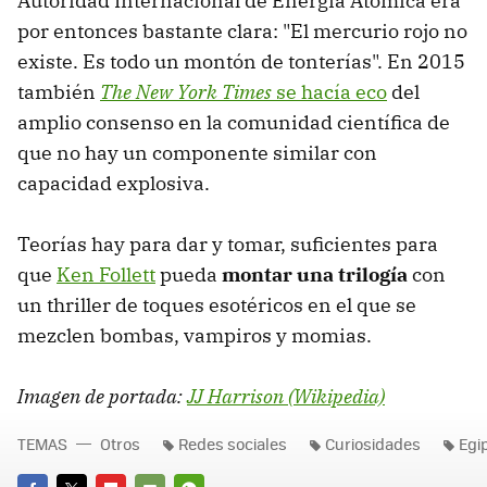
Autoridad Internacional de Energía Atómica era
por entonces bastante clara: "El mercurio rojo no
existe. Es todo un montón de tonterías". En 2015
también
The New York Times
se hacía eco
del
amplio consenso en la comunidad científica de
que no hay un componente similar con
capacidad explosiva.
Teorías hay para dar y tomar, suficientes para
que
Ken Follett
pueda
montar una trilogía
con
un thriller de toques esotéricos en el que se
mezclen bombas, vampiros y momias.
Imagen de portada:
JJ Harrison (Wikipedia)
TEMAS
Otros
Redes sociales
Curiosidades
Egi