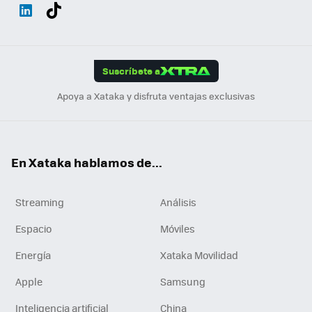
Wh
Twit
Fac
You
Inst
Tele
RSS
Flip
ats
ter
ebo
tub
agr
gra
boa
Link
Tikt
App
ok
e
am
m
rd
edI
ok
Suscríbete a
n
Apoya a Xataka y disfruta ventajas exclusivas
En Xataka hablamos de...
Streaming
Análisis
Espacio
Móviles
Energía
Xataka Movilidad
Apple
Samsung
Inteligencia artificial
China