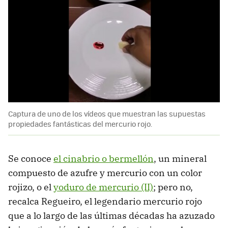
Captura de uno de los vídeos que muestran las supuestas
propiedades fantásticas del mercurio rojo.
Se conoce
el cinabrio o bermellón
, un mineral
compuesto de azufre y mercurio con un color
rojizo, o el
yoduro de mercurio (II)
; pero no,
recalca Regueiro, el legendario mercurio rojo
que a lo largo de las últimas décadas ha azuzado