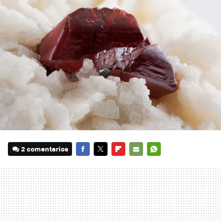
2 comentarios
FACEBOOK
TWITTER
FLIPBOARD
E-
WHATSAPP
MAIL