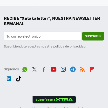
RECIBE "Xatakaletter", NUESTRA NEWSLETTER
SEMANAL
SUSCRIBIR
Suscribiéndote aceptas nuestra
política de privacidad
Síguenos
Wh
Twit
Fac
You
Inst
Tele
RSS
Flip
ats
ter
ebo
tub
agr
gra
boa
Link
Tikt
App
ok
e
am
m
rd
edI
ok
Suscríbete a
n