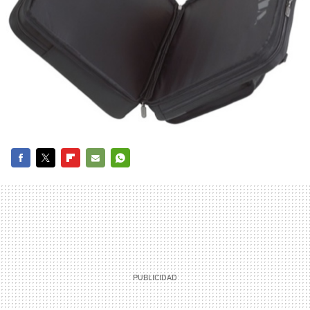
FACEBOOK
TWITTER
FLIPBOARD
E-
WHATSAPP
MAIL