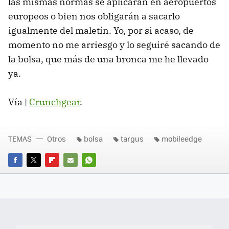
las mismas normas se aplicarán en aeropuertos
europeos o bien nos obligarán a sacarlo
igualmente del maletín. Yo, por si acaso, de
momento no me arriesgo y lo seguiré sacando de
la bolsa, que más de una bronca me he llevado
ya.
Vía |
Crunchgear
.
TEMAS
Otros
bolsa
targus
mobileedge
FACEBOOK
TWITTER
FLIPBOARD
E-
WHATSAPP
MAIL