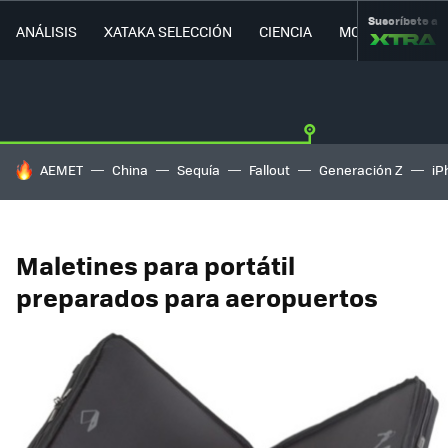
Suscríbete a
ANÁLISIS
XATAKA SELECCIÓN
CIENCIA
MOVILIDAD
HOY SE HABLA DE
AEMET
China
Sequía
Fallout
Generación Z
iP
Maletines para portátil
preparados para aeropuertos