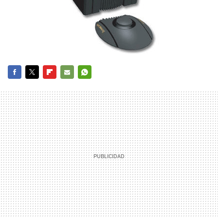
FACEBOOK
TWITTER
FLIPBOARD
E-
WHATSAPP
MAIL