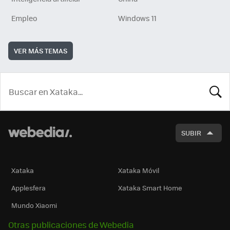
Empleo
Windows 11
VER MÁS TEMAS
BUSCA
SUBIR
Xataka
Xataka Móvil
Applesfera
Xataka Smart Home
Mundo Xiaomi
Otras publicaciones de Webedia