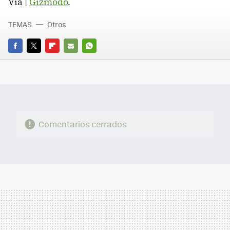
Vía |
Gizmodo
.
TEMAS
Otros
FACEBOOK
TWITTER
FLIPBOARD
E-
WHATSAPP
MAIL
Comentarios cerrados