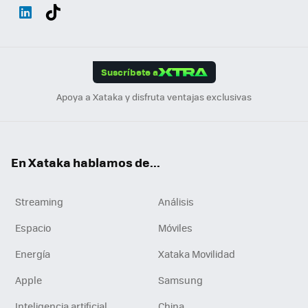
Wh
Twit
Fac
You
Inst
Tele
RSS
Flip
ats
ter
ebo
tub
agr
gra
boa
Link
Tikt
App
ok
e
am
m
rd
edI
ok
Suscríbete a
n
Apoya a Xataka y disfruta ventajas exclusivas
En Xataka hablamos de...
Streaming
Análisis
Espacio
Móviles
Energía
Xataka Movilidad
Apple
Samsung
Inteligencia artificial
China