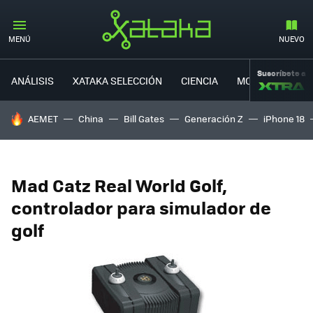
MENÚ
NUEVO
Suscríbete a
ANÁLISIS
XATAKA SELECCIÓN
CIENCIA
MOVILIDAD
HOY SE HABLA DE
AEMET
China
Bill Gates
Generación Z
iPhone 18
Mad Catz Real World Golf,
controlador para simulador de
golf