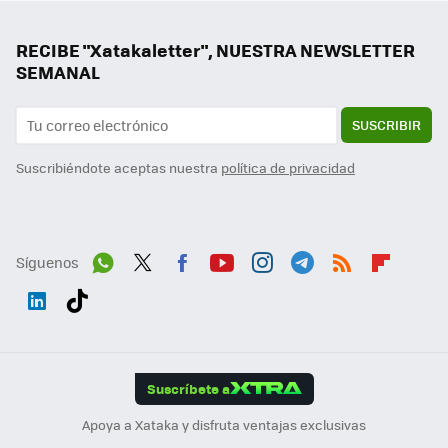
RECIBE "Xatakaletter", NUESTRA NEWSLETTER
SEMANAL
SUSCRIBIR
Suscribiéndote aceptas nuestra
política de privacidad
Síguenos
Wh
Twit
Fac
You
Inst
Tele
RSS
Flip
ats
ter
ebo
tub
agr
gra
boa
Link
Tikt
App
ok
e
am
m
rd
edI
ok
Suscríbete a
n
Apoya a Xataka y disfruta ventajas exclusivas