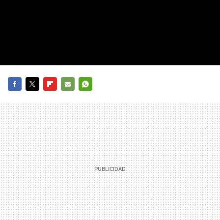
FACEBOOK
TWITTER
FLIPBOARD
E-
WHATSAPP
MAIL