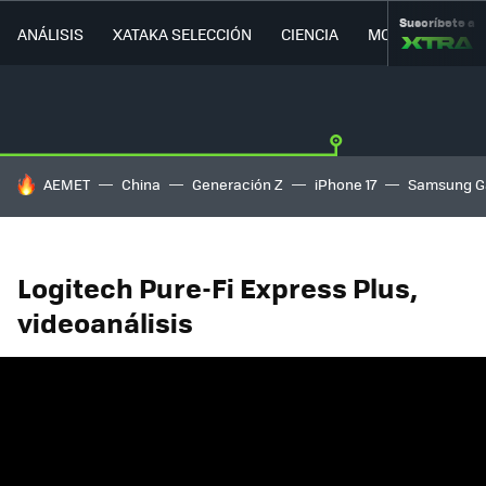
Suscríbete a
ANÁLISIS
XATAKA SELECCIÓN
CIENCIA
MOVILIDAD
HOY SE HABLA DE
AEMET
China
Generación Z
iPhone 17
Samsung G
Logitech Pure-Fi Express Plus,
videoanálisis