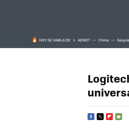
HOY SE HABLA DE
AEMET
China
Sequí
Logite
univers
FACEBOOK
TWITTER
FLIPBOARD
E-