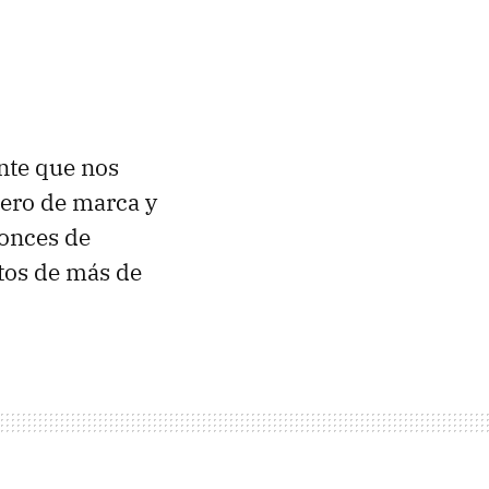
nte que nos
mero de marca y
tonces de
atos de más de