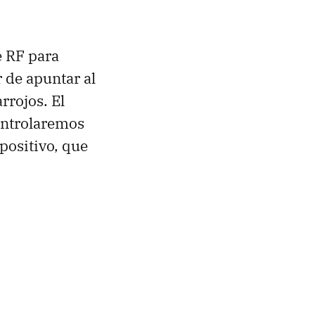
e RF para
 de apuntar al
rrojos. El
ontrolaremos
spositivo, que