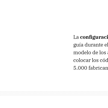
La
configurac
guía durante e
modelo de los 
colocar los có
5.000 fabrican