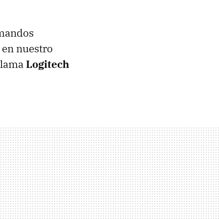
 mandos
 en nuestro
 llama
Logitech