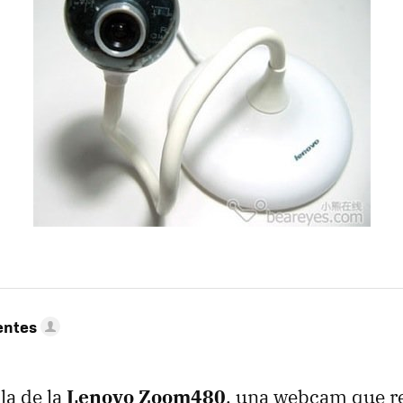
entes
la de la
Lenovo Zoom480
, una webcam que r