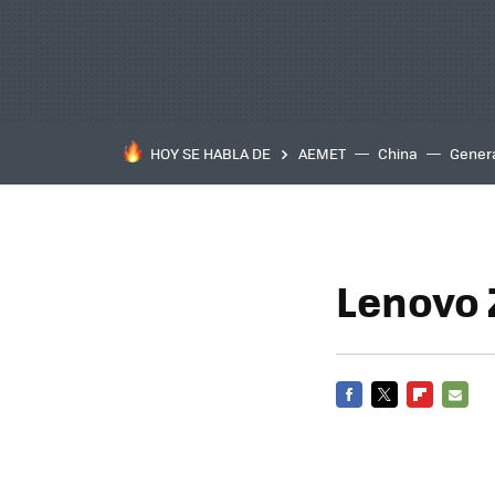
HOY SE HABLA DE
AEMET
China
Gener
Lenovo 
FACEBOOK
TWITTER
FLIPBOARD
E-
MAIL