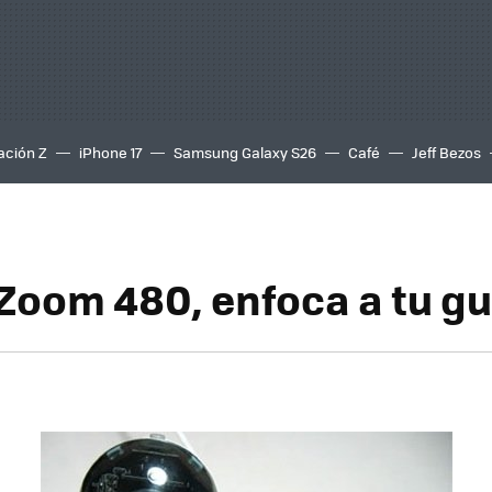
ación Z
iPhone 17
Samsung Galaxy S26
Café
Jeff Bezos
Zoom 480, enfoca a tu g