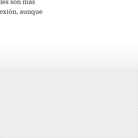
ales son más
onexión, aunque