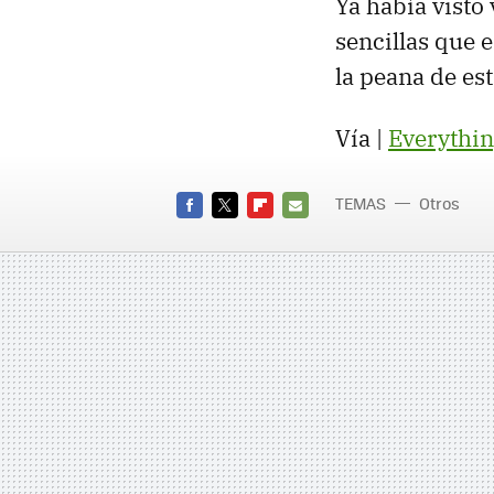
Ya había visto
sencillas que 
la peana de es
Vía |
Everythi
TEMAS
Otros
FACEBOOK
TWITTER
FLIPBOARD
E-
MAIL