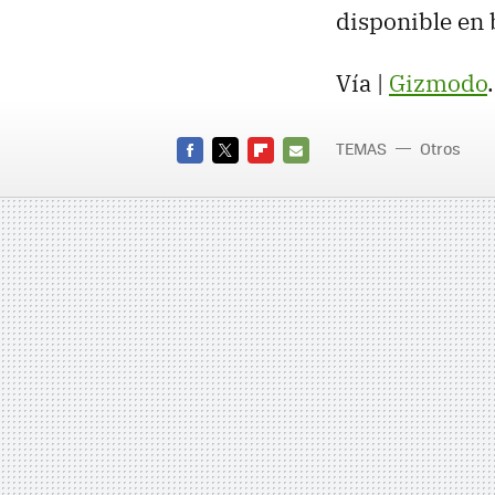
disponible en 
Vía |
Gizmodo
.
TEMAS
Otros
FACEBOOK
TWITTER
FLIPBOARD
E-
MAIL