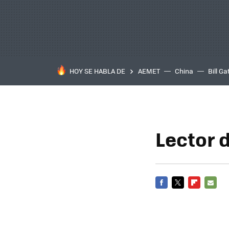
HOY SE HABLA DE
AEMET
China
Bill Ga
Lector 
FACEBOOK
TWITTER
FLIPBOARD
E-
MAIL