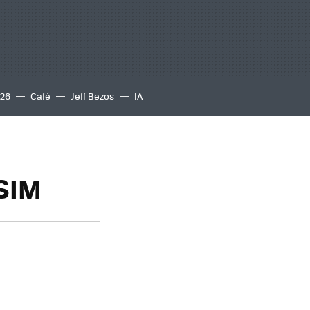
S26
Café
Jeff Bezos
IA
 SIM