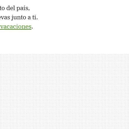
o del país,
vas junto a ti.
e vacaciones
.