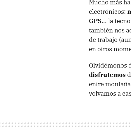
Mucho más habi
electrónicos:
m
GPS
... la tec
también nos a
de trabajo (au
en otros mome
Olvidémonos de
disfrutemos
d
entre montañas
volvamos a cas