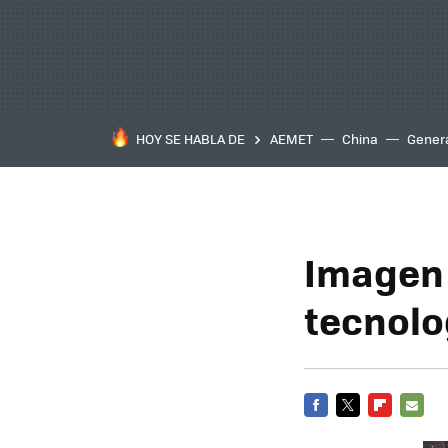
HOY SE HABLA DE
AEMET
China
Gener
Imagen 
tecnolo
FACEBOOK
TWITTER
FLIPBOARD
E-