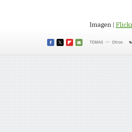
Imagen |
Flick
TEMAS
Otros
FACEBOOK
TWITTER
FLIPBOARD
E-
MAIL