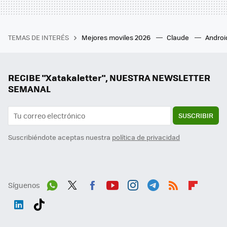
TEMAS DE INTERÉS
Mejores moviles 2026
Claude
Androi
RECIBE "Xatakaletter", NUESTRA NEWSLETTER
SEMANAL
SUSCRIBIR
Suscribiéndote aceptas nuestra
política de privacidad
Síguenos
Wh
Twit
Fac
You
Inst
Tele
RSS
Flip
ats
ter
ebo
tub
agr
gra
boa
Link
Tikt