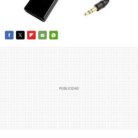
FACEBOOK
TWITTER
FLIPBOARD
E-
WHATSAPP
MAIL