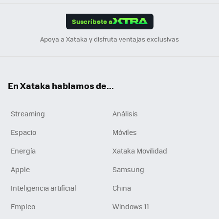
App
ok
e
am
m
rd
edI
ok
Suscríbete a
n
Apoya a Xataka y disfruta ventajas exclusivas
En Xataka hablamos de...
Streaming
Análisis
Espacio
Móviles
Energía
Xataka Movilidad
Apple
Samsung
Inteligencia artificial
China
Empleo
Windows 11