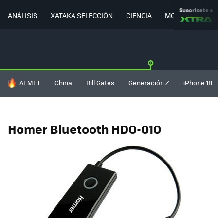
Suscríbete a
ANÁLISIS
XATAKA SELECCIÓN
CIENCIA
MOVILIDAD
HOY SE HABLA DE
AEMET
China
Bill Gates
Generación Z
iPhone 18
Homer Bluetooth HDO-010