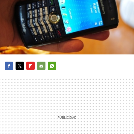
FACEBOOK
TWITTER
FLIPBOARD
E-
WHATSAPP
MAIL