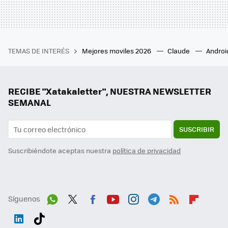
TEMAS DE INTERÉS
Mejores moviles 2026
Claude
Androi
RECIBE "Xatakaletter", NUESTRA NEWSLETTER
SEMANAL
SUSCRIBIR
Suscribiéndote aceptas nuestra
política de privacidad
Síguenos
Wh
Twit
Fac
You
Inst
Tele
RSS
Flip