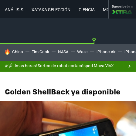
Suscríbete a
ANÁLISIS
XATAKA SELECCIÓN
CIENCIA
MOVILIDAD
HOY SE HABLA DE
China
Tim Cook
NASA
Waze
iPhone Air
iPhone
🌿¡Últimas horas! Sorteo de robot cortacésped Mova ViAX
Golden ShellBack ya disponible