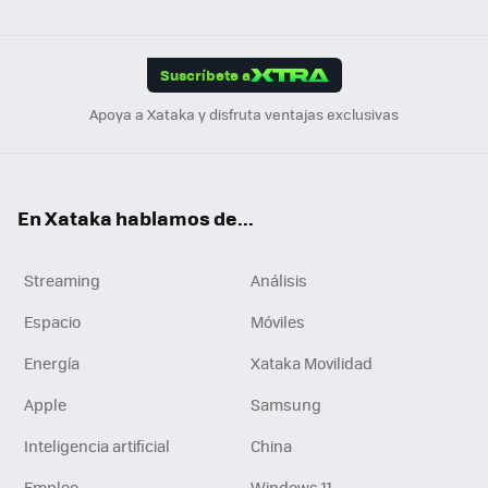
ats
ter
ebo
tub
agr
gra
boa
Link
Tikt
App
ok
e
am
m
rd
edI
ok
Suscríbete a
n
Apoya a Xataka y disfruta ventajas exclusivas
En Xataka hablamos de...
Streaming
Análisis
Espacio
Móviles
Energía
Xataka Movilidad
Apple
Samsung
Inteligencia artificial
China
Empleo
Windows 11