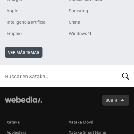
Apple
Samsung
Inteligencia artificial
China
Empleo
Windows 11
VER MÁS TEMAS
BUSCA
SUBIR
Xataka
Xataka Móvil
Applesfera
Xataka Smart Home