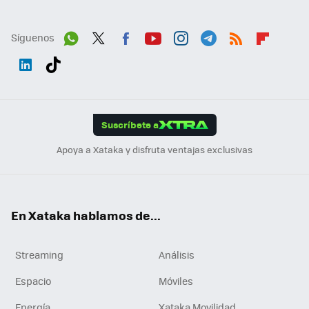
Síguenos
Wh
Twit
Fac
You
Inst
Tele
RSS
Flip
ats
ter
ebo
tub
agr
gra
boa
Link
Tikt
App
ok
e
am
m
rd
edI
ok
Suscríbete a
n
Apoya a Xataka y disfruta ventajas exclusivas
En Xataka hablamos de...
Streaming
Análisis
Espacio
Móviles
Energía
Xataka Movilidad