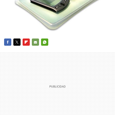
FACEBOOK
TWITTER
FLIPBOARD
E-
WHATSAPP
MAIL