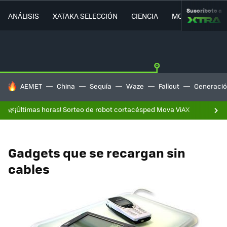
Suscríbete a
ANÁLISIS
XATAKA SELECCIÓN
CIENCIA
MOVILIDAD
HOY SE HABLA DE
AEMET
China
Sequía
Waze
Fallout
Generació
🌿¡Últimas horas! Sorteo de robot cortacésped Mova ViAX
Gadgets que se recargan sin
cables