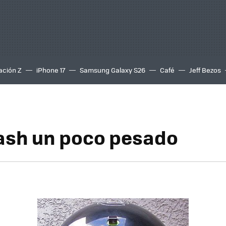
ación Z
iPhone 17
Samsung Galaxy S26
Café
Jeff Bezos
lash un poco pesado