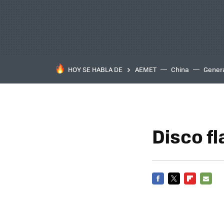
HOY SE HABLA DE
AEMET
China
Gener
Disco f
FACEBOOK
TWITTER
FLIPBOARD
E-
MAIL