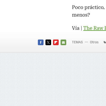
Poco práctico,
menos?
Vía |
The Raw 
TEMAS
Otros
FACEBOOK
TWITTER
FLIPBOARD
E-
MAIL