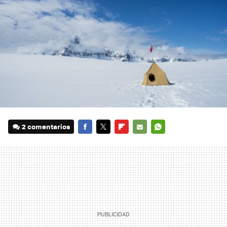
2 comentarios
FACEBOOK
TWITTER
FLIPBOARD
E-
WHATSAPP
MAIL