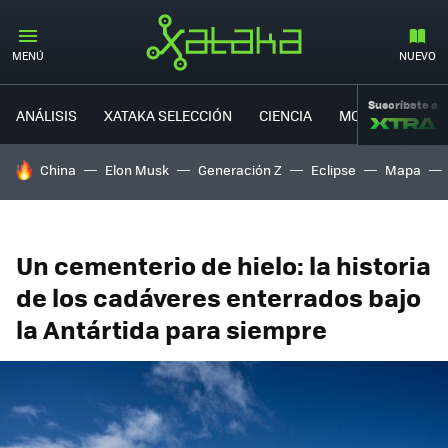
MENÚ
NUEVO
Suscríbete a
ANÁLISIS
XATAKA SELECCIÓN
CIENCIA
MOVILIDAD
HOY SE HABLA DE
China
Elon Musk
Generación Z
Eclipse
Mapa
Un cementerio de hielo: la historia
de los cadáveres enterrados bajo
la Antártida para siempre