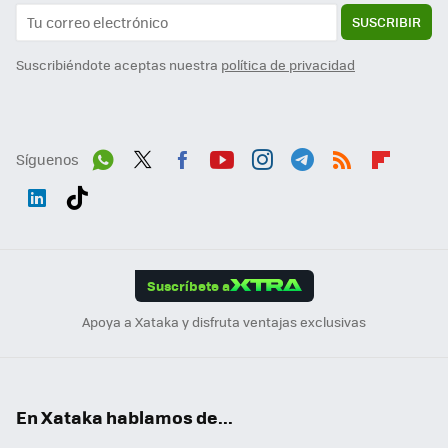
SUSCRIBIR
Suscribiéndote aceptas nuestra
política de privacidad
Síguenos
Wh
Twit
Fac
You
Inst
Tele
RSS
Flip
ats
ter
ebo
tub
agr
gra
boa
Link
Tikt
App
ok
e
am
m
rd
edI
ok
Suscríbete a
n
Apoya a Xataka y disfruta ventajas exclusivas
En Xataka hablamos de...