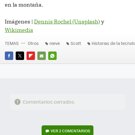
en la montaña.
Imágenes |
Dennis Rochel (Unsplash)
y
Wikimedia
TEMAS
Otros
nieve
Scott
Historias de la tecnol
FACEBOOK
TWITTER
FLIPBOARD
E-
WHATSAPP
MAIL
Comentarios cerrados
VER
2 COMENTARIOS