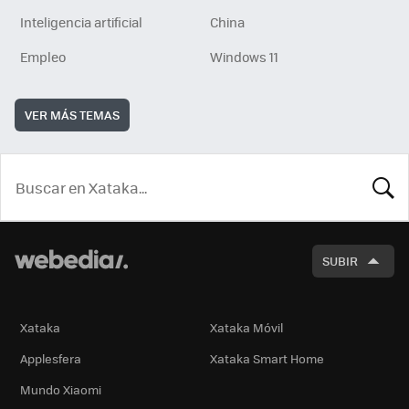
Inteligencia artificial
China
Empleo
Windows 11
VER MÁS TEMAS
BUSCA
SUBIR
Xataka
Xataka Móvil
Applesfera
Xataka Smart Home
Mundo Xiaomi