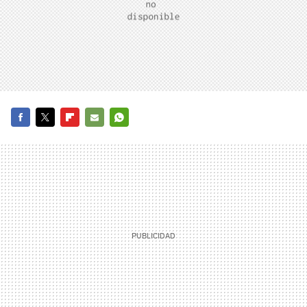
FACEBOOK
TWITTER
FLIPBOARD
E-
WHATSAPP
MAIL