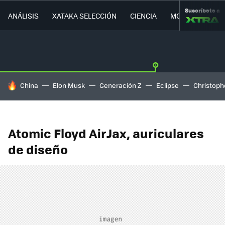
Suscríbete a
ANÁLISIS
XATAKA SELECCIÓN
CIENCIA
MOVILIDAD
HOY SE HABLA DE
China
Elon Musk
Generación Z
Eclipse
Christoph
Atomic Floyd AirJax, auriculares
de diseño