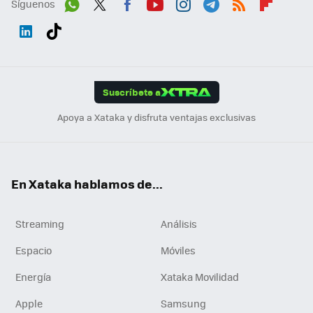
Síguenos
Wh
Twit
Fac
You
Inst
Tele
RSS
Flip
ats
ter
ebo
tub
agr
gra
boa
Link
Tikt
App
ok
e
am
m
rd
edI
ok
Suscríbete a
n
Apoya a Xataka y disfruta ventajas exclusivas
En Xataka hablamos de...
Streaming
Análisis
Espacio
Móviles
Energía
Xataka Movilidad
Apple
Samsung