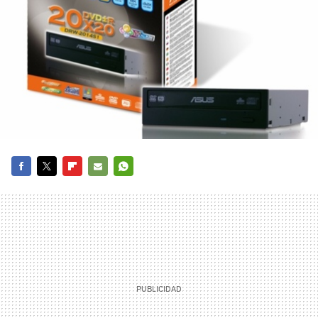
FACEBOOK
TWITTER
FLIPBOARD
E-
WHATSAPP
MAIL