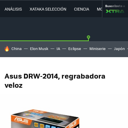
Suscríbete a
ANÁLISIS
XATAKA SELECCIÓN
CIENCIA
MOVILIDAD
HOY SE HABLA DE
China
Elon Musk
IA
Eclipse
Miniserie
Japón
Asus DRW-2014, regrabadora
veloz