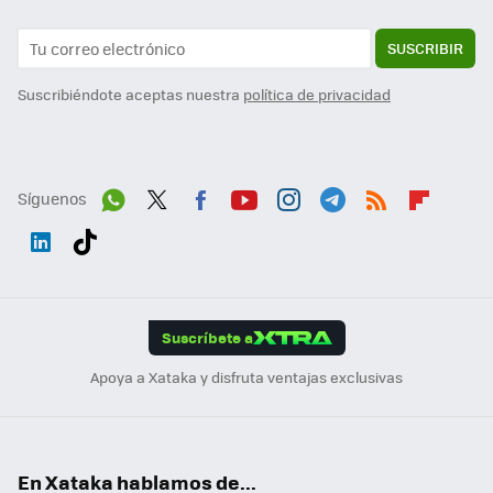
SUSCRIBIR
Suscribiéndote aceptas nuestra
política de privacidad
Síguenos
Wh
Twit
Fac
You
Inst
Tele
RSS
Flip
ats
ter
ebo
tub
agr
gra
boa
Link
Tikt
App
ok
e
am
m
rd
edI
ok
Suscríbete a
n
Apoya a Xataka y disfruta ventajas exclusivas
En Xataka hablamos de...