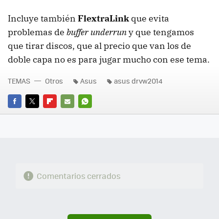
Incluye también
FlextraLink
que evita
problemas de
buffer underrun
y que tengamos
que tirar discos, que al precio que van los de
doble capa no es para jugar mucho con ese tema.
TEMAS
Otros
Asus
asus drvw2014
FACEBOOK
TWITTER
FLIPBOARD
E-
WHATSAPP
MAIL
Comentarios cerrados